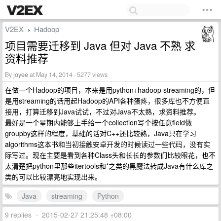
V2EX
Hadoop
›
项目需要迁移到 Java 但对 Java 不熟 求
资料推荐
By
joyee
at May 14, 2014 · 5277 views
在做一个Hadoop的项目，本来是用python+hadoop streaming的，但
是用streaming的话用起Hadoop的API各种蛋疼，很多库也不方便直
接用，打算迁移到Java试试，不过对Java不太熟，求资料推荐。
最好是一个星期内能够上手给一个collection写个按任意field做
groupby这样的程度，基础的话对C++还比较熟，Java只在学习
algorithms这本书和当初接触安卓开发的时候读过一些代码，没有实
际写过。现在主要是看到各种Class头和长长的参数们比较眼花，也不
太清楚把python里那些itertools和*之类的黑魔法转成Java有什么库之
类的可以比较漂亮地实现出来。
Java
streaming
Python
9 replies
•
2015-02-27 21:25:48 +08:00