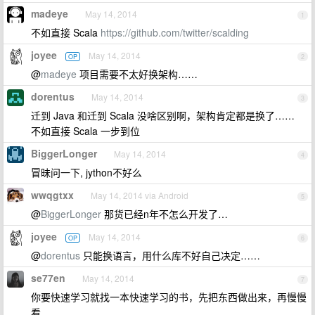
madeye
May 14, 2014
1
不如直接 Scala
https://github.com/twitter/scalding
joyee
May 14, 2014
OP
2
@
madeye
项目需要不太好换架构……
dorentus
May 14, 2014
3
迁到 Java 和迁到 Scala 没啥区别啊，架构肯定都是换了……
不如直接 Scala 一步到位
BiggerLonger
May 14, 2014
4
冒昧问一下, jython不好么
wwqgtxx
May 14, 2014 via Android
5
@
BiggerLonger
那货已经n年不怎么开发了…
joyee
May 14, 2014
OP
6
@
dorentus
只能换语言，用什么库不好自己决定……
se77en
May 14, 2014
7
你要快速学习就找一本快速学习的书，先把东西做出来，再慢慢
看