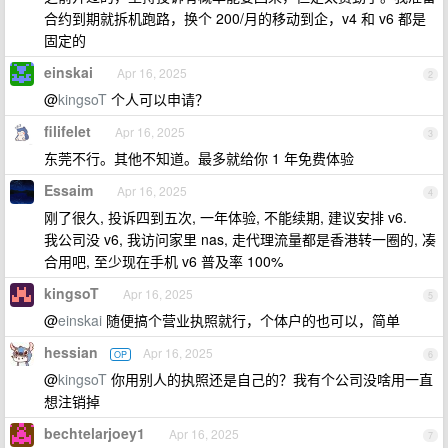
合约到期就拆机跑路，换个 200/月的移动到企，v4 和 v6 都是
固定的
einskai
Apr 16, 2025
2
@
kingsoT
个人可以申请？
filifelet
Apr 16, 2025
3
东莞不行。其他不知道。最多就给你 1 年免费体验
Essaim
Apr 16, 2025
4
刚了很久, 投诉四到五次, 一年体验, 不能续期, 建议安排 v6.
我公司没 v6, 我访问家里 nas, 走代理流量都是香港转一圈的, 凑
合用吧, 至少现在手机 v6 普及率 100%
kingsoT
Apr 16, 2025
5
@
einskai
随便搞个营业执照就行，个体户的也可以，简单
hessian
Apr 16, 2025
OP
6
@
kingsoT
你用别人的执照还是自己的？我有个公司没啥用一直
想注销掉
bechtelarjoey1
Apr 16, 2025
7