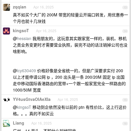
zqqian
Apr 16, 2025
13
真不如买个大厂的 200M 带宽的轻量云开端口转发，用优惠券一
个月也就十几块钱
kingsoT
Apr 16, 2025
14
@
hessian
我用朋友的，这玩意其实跟家宽一样的，装机、移机
之类业务变更时才需要营业执照，装完不动的话注销掉公司也没
啥影响。
@
lcy630409
价格好像是全省统一的，但是广深要求实付 200
以上才能申请公网 ip ，200 出头是一条 200/20M 固定 ip 出国
走中移动国际香港路由的宽带+一个跟一般家宽完全一样路由的
1000/50M 宽度
YV4usGtvaOIAeXIa
Apr 16, 2025
15
@
kingsoT
移动到企依然没有以前的 ptn 有性价比，这上行这价
格。。。真的不如买云
Liang
Apr 16, 2025
16
广州，14 开头，不知什么时候回收