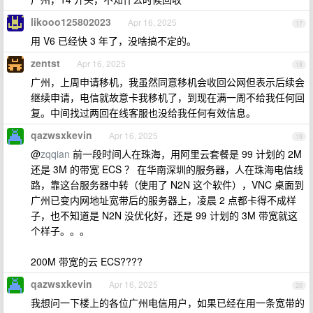
likooo125802023
Apr 16, 2025
17
用 V6 已经快 3 年了，没啥搞不定的。
zentst
Apr 16, 2025
18
广州，上周申请移机，我虽然同意移机会收回公网但表示后续会
继续申请，电信就故意卡我移机了，到现在满一周不给我任何回
复。中间找过两回在线客服也没给我任何有效信息。
qazwsxkevin
Apr 16, 2025
19
@
zqqian
前一段时间人在珠海，用阿里云套餐是 99 计划的 2M
还是 3M 的带宽 ECS ？ 在华南深圳的服务器，人在珠海电信线
路，靠这台服务器中转（使用了 N2N 这个软件），VNC 桌面到
广州已变内网地址宽带后的服务器上，凌晨 2 点都卡得不成样
子，也不知道是 N2N 没优化好，还是 99 计划的 3M 带宽就这
个样子。。。
200M 带宽的云 ECS????
qazwsxkevin
Apr 16, 2025
20
我想问一下楼上的各位广州电信用户，如果已经在用一条宽带的