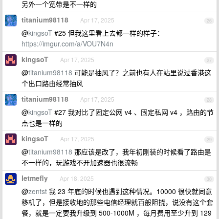
另外一个宽带是不一样的
titanium98118
Apr 17, 2025
26
@
kingsoT
#25 但我这里看上去都一样的样子：
https://imgur.com/a/VOU7N4n
kingsoT
Apr 17, 2025
27
@
titanium98118
可能是抽风了？之前也有人在站里说过香港这
个出口路由经常抽风
titanium98118
Apr 17, 2025
28
@
kingsoT
#27 我对比了固定公网 v4 、固定私网 v4 ，路由的节
点也是一样的
kingsoT
Apr 17, 2025
29
@
titanium98118
那应该是改了，我年初刚装的时候看了路由是
不一样的，玩游戏不开加速器也很流畅
letmefly
Apr 18, 2025
30
@
zentst
我 23 年底的时候也遇到这种情况。10000 很快就同意
移机了，但是接收地的那些电信经理就百般阻挠，说没有这个套
餐，就是一定要我升级到 500-1000M ，每月费用至少升到 129