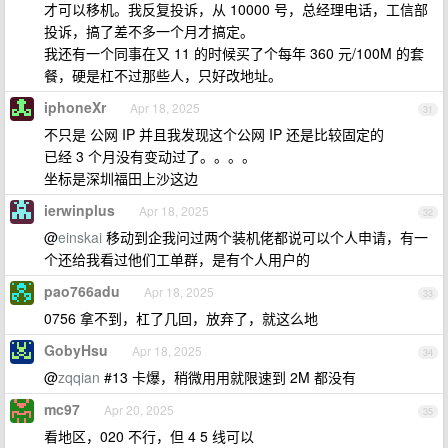
才可以移机。我反复投诉，从 10000 号，总经理电话，工信部
投诉，搞了差不多一个月才搞定。
我还有一个同事在又 11 的时候买了个每年 360 元/100M 的套
餐，硬是杠不过那些人，只好改地址。
iphoneXr
Apr 18, 2025
31
不只是 公网 IP 并且我发现这个公网 IP 还是比较固定的
已经 3 个月没有变动过了。。。。
坐标是深圳福田上沙这边
ierwinplus
Apr 18, 2025
32
@
einskai
移动到企我问过两个装机佬都说可以个人申请，有一
个还给我看过他们工单群，是有个人用户的
pao766adu
Apr 18, 2025
33
0756 拿不到，杠了几回，放弃了，就这么地
GobyHsu
Apr 18, 2025
34
@
zqqian
#13 卡爆，稍微用用就限速到 2M 都没有
mc97
Apr 20, 2025
35
看地区，020 不行，但 4 5 线可以