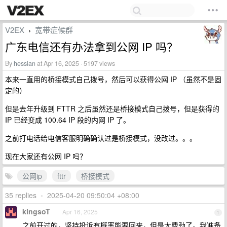
V2EX
宽带症候群
›
广东电信还有办法拿到公网 IP 吗？
By
hessian
at Apr 16, 2025 · 5197 views
本来一直用的桥接模式自己拨号，然后可以获得公网 IP （虽然不是固
定的）
但是去年升级到 FTTR 之后虽然还是桥接模式自己拨号，但是获得的
IP 已经变成 100.64 IP 段的内网 IP 了。
之前打电话给电信客服明确确认过是桥接模式，没改过。。。
现在大家还有公网 IP 吗？
公网ip
fttr
桥接模式
35 replies
•
2025-04-20 09:50:04 +08:00
kingsoT
Apr 16, 2025
1
之前开过的，坚持投诉有概率能要回来，但是太费劲了。我准备