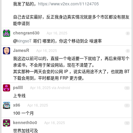
我发了贴的，
https://www.v2ex.com/t/1124705
自己去证实最好，反正我身边真实情况就是多个市区都没有朋友
能申请到
chengran630
Apr 16, 2025
8
@
kingsoT
哥们 哪里的，你这个移动到企 啥速率
JamesR
Apr 16, 2025
9
我这边以前可以的，直接一个电话要一下就给了，再后来得写个
承诺书，不会用于架设网站，现在不清楚了。
其实那种一两天会变的公网 IP ，说实话用途不大了，也就跑 BT
下载会用到，平时都是用 FRP 更方便。
psllll
Apr 16, 2025 via Android
10
上专线
x86
Apr 16, 2025
11
100 一个月
kenneth0o0
Apr 16, 2025
12
世界加钱可及