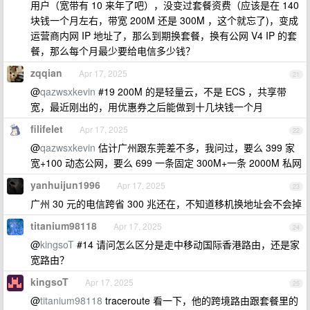
用户（宽带有 10 来年了吧），没变过套餐资费（应该是在 140
块钱一个月左右，带宽 200M 还是 300M ，这个就忘了)，变成
运营商内网 IP 地址了，那么到期换套餐，换有公网 V4 IP 的套
餐，那么每个月最少要给电信多少钱？
zqqian
Apr 17, 2025
21
@
qazwsxkevin
#19 200M 的是轻量云，不是 ECS ，共享带
宽，最近刚出的，用优惠券之后能做到十几块钱一个月
filifelet
Apr 17, 2025
22
@
qazwsxkevin
估计广州跟东莞差不多，我问过，要么 399 家
宽+100 动态公网，要么 699 一条固定 300M+一条 2000M 私网
yanhuijun1996
Apr 17, 2025
23
广州 30 元的电信跨省 300 兆还在，不知道移机换地址会不会掉
titanium98118
Apr 17, 2025
24
@
kingsoT
#14 请问怎么区分是走中移动国际香港路由，还是家
宽路由？
kingsoT
Apr 17, 2025
25
@
titanium98118
traceroute 看一下，他的跨境路由跟套餐里的