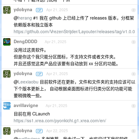
ydobyna
Apr 21, 2025
OP
2
@
herang
#1 我在 github 上已经上传了 releases 版本，分框架
依赖版本和独立版本
https://github.com/VrezenStrijder/Layouter/releases/tag/v1.0.0
DengDDDD
Apr 21, 2025
3
没用过这类软件。
但是你这个我只能分区图标，不支持文件或者文件夹。
并且还感觉这类产品应该要有自动放到 xx 分区的功能。
ydobyna
Apr 21, 2025
OP
4
@
Leexiaobu
目前软件还在更新，文件和文件夹的支持应该可以
下个版本更新上， 自动根据桌面图标进行归类分区的功能可能
要稍微晚一些。
avrillavigne
Apr 21, 2025
5
目前在用 CLaunch
https://ss1.xrea.com/pyonkichi.g1.xrea.com/en/
ydobyna
Apr 22, 2025
OP
6
@
avrillavigne
多谢推荐，我去试一下。也欢迎试下我的软件