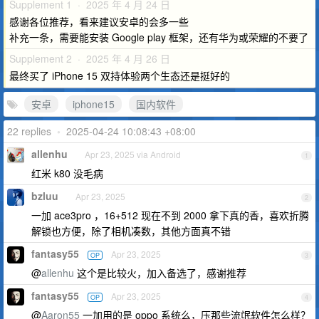
Supplement 1 · 2025 年 4 月 24 日
感谢各位推荐，看来建议安卓的会多一些
补充一条，需要能安装 Google play 框架，还有华为或荣耀的不要了
Supplement 2 · 2025 年 4 月 26 日
最终买了 iPhone 15 双持体验两个生态还是挺好的
安卓
iphone15
国内软件
22 replies
•
2025-04-24 10:08:43 +08:00
allenhu
Apr 23, 2025 via Android
1
红米 k80 没毛病
bzluu
Apr 23, 2025
2
一加 ace3pro ，16+512 现在不到 2000 拿下真的香，喜欢折腾
解锁也方便，除了相机凑数，其他方面真不错
fantasy55
Apr 23, 2025
OP
3
@
allenhu
这个是比较火，加入备选了，感谢推荐
fantasy55
Apr 23, 2025
OP
4
@
Aaron55
一加用的是 oppo 系统么，压那些流氓软件怎么样？