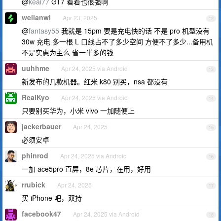
@
keai77
GT7 看着也很强啊
weilanwl
Apr 23, 2025
12
@
fantasy55
我就是 15pm 要是充电快的话 不是 pro 机型没有
30w 充电 多一根 L 口线占不了多少空间 方便不了多少...备用机
不是实惠为主么 省一半多的钱
uuhhme
Apr 24, 2025 via Android
13
新发布的几款机器。红米 k80 别买，nsa 都没有
RealKyo
Apr 24, 2025 via Android
14
只要别买华为，小米 vivo 一加随便上
jackerbauer
Apr 24, 2025
15
必须安卓
phinrod
Apr 24, 2025 via Android
16
一加 ace5pro 直屏，8e 芯片，在用，好用
rrubick
Apr 24, 2025
17
买 iPhone 吧，双持
facebook47
Apr 24, 2025 via Android
18