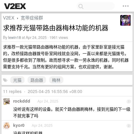
V2EX
宽带症候群
›
求推荐光猫带路由器梅林功能的机器
By
lewin18
at Apr 24, 2025 · 1961 views
求推荐一款光猫带路由器梅林功能的机器，由于家里卧室是接光猫
的，改桥接路由器拨号卧室网线就会没网，一直以来都是光猫拨号。
但是很多都收到了限制。故而想寻求一款一劳永逸的机器，同时机器
需要支持千兆。当然有更好的组网方案，也欢迎提供，谢谢。
光猫
路由器
梅林
11 replies
•
2025-04-25 16:55:56 +08:00
rockddd
Apr 24, 2025
1
没听说有这样的设备。就买个路由器刷梅林，接到光猫的下一级
不就完事了吗
kyor0
Apr 24, 2025
2
没有这样的机器