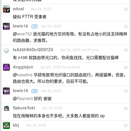
adoal
Apr 24, 2025
3
疑似 FTTR 受害者
lewin18
Apr 24, 2025
OP
4
@
wxw752
放光猫的地方空间有限，有没有占地小的且支持梅林
的路由器，求推荐。
IsA26hN4DcQDS7Z9
Apr 24, 2025 via iPhone
5
有 n100 软路由带光口的，你闲鱼找找，光口需要配合猫棒
doggiejun
Apr 24, 2025 via Android
6
@
baseline
华硕有款带光纤接口的路由就行，再接猫棒，但是，
路由也很大。所以你的要求，目前不可能。
lewin18
Apr 25, 2025
OP
7
@
Raynard
好的 谢谢
SakuraYuki
Apr 25, 2025
8
现在用梅林的本身也不多吧，大多数人都是用的 op
kbj
Apr 25, 2025
9