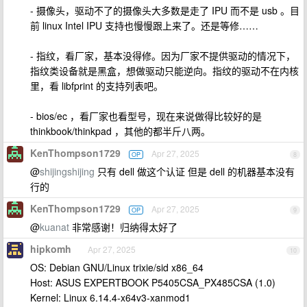
- 摄像头，驱动不了的摄像头大多数是走了 IPU 而不是 usb 。目
前 linux Intel IPU 支持也慢慢跟上来了。还是等修……
- 指纹，看厂家，基本没得修。因为厂家不提供驱动的情况下，
指纹类设备就是黑盒，想做驱动只能逆向。指纹的驱动不在内核
里，看 libfprint 的支持列表吧。
- bios/ec ，看厂家也看型号，现在来说做得比较好的是
thinkbook/thinkpad ，其他的都半斤八两。
KenThompson1729
Apr 27, 2025
OP
8
@
shijingshijing
只有 dell 做这个认证 但是 dell 的机器基本没有
行的
KenThompson1729
Apr 27, 2025
OP
9
@
kuanat
非常感谢！归纳得太好了
hipkomh
Apr 27, 2025
10
OS: Debian GNU/Linux trixie/sid x86_64
Host: ASUS EXPERTBOOK P5405CSA_PX485CSA (1.0)
Kernel: Linux 6.14.4-x64v3-xanmod1