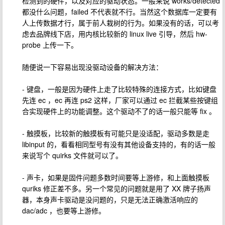
检测到的硬件，以及对应的驱动状态。一般来说 works/detected
都没什么问题，failed 不代表就不行。当然这个数据库一定要有
人上传数据才行，属于前人栽树的行为。如果没有的话，可以考
虑去品牌线下店，用内核比较新的 linux live 引导，然后 hw-
probe 上传一下。
随便说一下容易出现没驱动设备的解决方法：
- 键盘，一般是因为硬件上走了比较特殊的连接方式，比如键盘
先连 ec ，ec 再连 ps2 这样，厂家可以通过 ec 拦截某些按键组
合实现硬件上的功能调整。这个驱动不了的话一般只能等 fix 。
- 触摸板，比较新的触摸板有可能只是没适配，驱动多数是走
libinput 的，看看相同型号有没有其他设备支持的，有的话一般
来说写个 quirks 文件就可以了。
- 声卡，如果是固件问题多数时间要等上游修，和上面触摸板
quriks 修正差不多。另一个常见的问题就是用了 XX 牌子扬声
器，本身声卡驱动是没问题的，只是无法正确激活响应的
dac/adc ，也要等上游修。