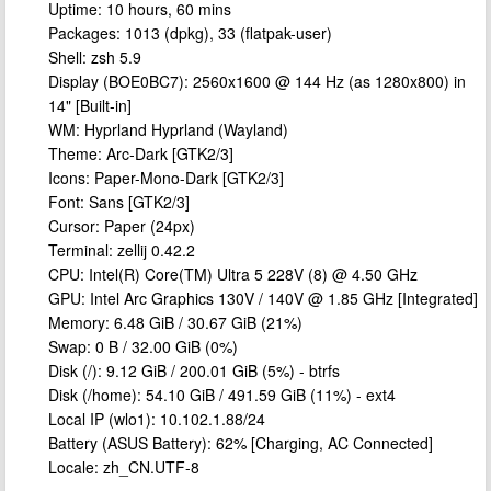
Uptime: 10 hours, 60 mins
Packages: 1013 (dpkg), 33 (flatpak-user)
Shell: zsh 5.9
Display (BOE0BC7): 2560x1600 @ 144 Hz (as 1280x800) in
14" [Built-in]
WM: Hyprland Hyprland (Wayland)
Theme: Arc-Dark [GTK2/3]
Icons: Paper-Mono-Dark [GTK2/3]
Font: Sans [GTK2/3]
Cursor: Paper (24px)
Terminal: zellij 0.42.2
CPU: Intel(R) Core(TM) Ultra 5 228V (8) @ 4.50 GHz
GPU: Intel Arc Graphics 130V / 140V @ 1.85 GHz [Integrated]
Memory: 6.48 GiB / 30.67 GiB (21%)
Swap: 0 B / 32.00 GiB (0%)
Disk (/): 9.12 GiB / 200.01 GiB (5%) - btrfs
Disk (/home): 54.10 GiB / 491.59 GiB (11%) - ext4
Local IP (wlo1): 10.102.1.88/24
Battery (ASUS Battery): 62% [Charging, AC Connected]
Locale: zh_CN.UTF-8