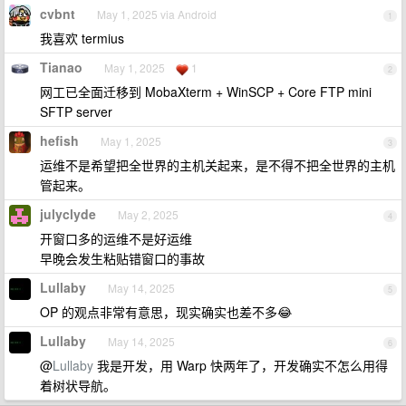
cvbnt
May 1, 2025 via Android
1
我喜欢 termius
Tianao
May 1, 2025
1
2
网工已全面迁移到 MobaXterm + WinSCP + Core FTP mini
SFTP server
hefish
May 1, 2025
3
运维不是希望把全世界的主机关起来，是不得不把全世界的主机
管起来。
julyclyde
May 2, 2025
4
开窗口多的运维不是好运维
早晚会发生粘贴错窗口的事故
Lullaby
May 14, 2025
5
OP 的观点非常有意思，现实确实也差不多😂
Lullaby
May 14, 2025
6
@
Lullaby
我是开发，用 Warp 快两年了，开发确实不怎么用得
着树状导航。