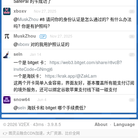
SafePal 的卡成功了
xboxv
Nov 27, 2025
25
@
MuskZhou
#8 请问你的身份认证是怎么通过的? 有什么办法
吗? 你是有护照吗?
MuskZhou
Nov 27, 2025
OP
26
@
xboxv
对的我用护照认证的
seln
Jan 14
27
一个是 bitget 卡：
https://web3.bitget.com/share/r8vcB?
inviteCode=GNmgj6
一个是海妖卡：
https://krak.app/@ZakLam
这两个开卡简单入金容易，界面友好，基本覆盖所有能支付订阅
的境外服务，还可以绑定谷歌苹果支付线下碰一碰支付
snow64
Jun 4
28
@
seln
海妖卡和 bitget 哪个手续费低？
© 2026 V2EX · 43ms · 3.9.8.5
About
·
Language
👉 图灵云融合CDN加速，大厂资源、比价全网