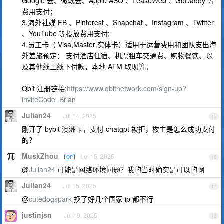
Google 云、微软云、Apple ASO 、LeaseWeb 、GoDaddy 等
费用支付；
3.海外社媒 FB 、Pinterest 、Snapchat 、Instagram 、Twitter
、YouTube 等投放费用支付;
4.员工卡（ Visa,Master 实体卡）适用于运营费用和团队支出海
外差旅预定： 支付酒店住宿、机票租车交通费、购物餐饮、以
及其他线上线下付款，本地 ATM 取现等。
Qbit 注册链接:
https://www.qbitnetwork.com/sign-up?
inviteCode=Brian
Julian24
Jul 14, 2025
15
刚开了 bybit 澳洲卡，支付 chatgpt 被拒，楼主是怎么成功支付
的？
MuskZhou
Jul 15, 2025
OP
16
@
Julian24
可能是网络环境问题？我的当时确实是可以的啊
Julian24
Jul 15, 2025
17
@
cutedogspark
换了好几个国家 ip 都不行
justinjsn
Jul 19, 2025
18