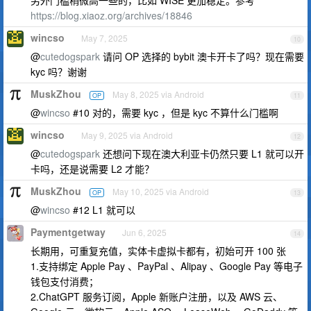
另外门槛稍微高一些的，比如 WISE 更加稳定。参考
https://blog.xiaoz.org/archives/18846
wincso
May 7, 2025
10
@
cutedogspark
请问 OP 选择的 bybit 澳卡开卡了吗？现在需要
kyc 吗？谢谢
MuskZhou
May 8, 2025 via Android
OP
11
@
wincso
#10 对的，需要 kyc ，但是 kyc 不算什么门槛啊
wincso
May 9, 2025 via Android
12
@
cutedogspark
还想问下现在澳大利亚卡仍然只要 L1 就可以开
卡吗，还是说需要 L2 才能？
MuskZhou
May 10, 2025 via Android
OP
13
@
wincso
#12 L1 就可以
Paymentgetway
Jun 6, 2025
14
长期用，可重复充值，实体卡虚拟卡都有，初始可开 100 张
1.支持绑定 Apple Pay 、PayPal 、Alipay 、Google Pay 等电子
钱包支付消费；
2.ChatGPT 服务订阅，Apple 新账户注册，以及 AWS 云、