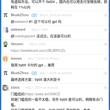
有虚拟币没，可以开个 fiat24 ，国内也可以用支付宝微信绑，损
耗在 1%以内
MuskZhou
May 6, 2025 via Android
OP
4
@
awkward
#1 这个可以付 gpt 吗
awkward
May 6, 2025
5
@
cutedogspark
没试过，应该是可以的
Vanson
May 6, 2025
6
https://bewildcard.com/i/BLBRYUZL
leavan
May 7, 2025 via iPhone
7
我用 bybit 卡付的 gpt ，推荐
MuskZhou
May 7, 2025 via Android
OP
8
最终选择方案：bybit 澳大利亚卡
xiaoz
May 7, 2025 via Android
9
门槛低的:
https://yeka.ai/i/XIAOZ
但是门槛低的一般不太稳，另外 bybit 是可以的，稍微有点门
槛。