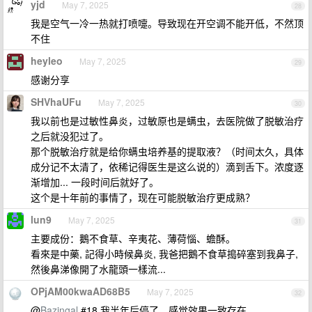
yjd
May 7, 2025
28
我是空气一冷一热就打喷嚏。导致现在开空调不能开低，不然顶
不住
heyleo
May 7, 2025
29
感谢分享
SHVhaUFu
May 7, 2025
30
我以前也是过敏性鼻炎，过敏原也是螨虫，去医院做了脱敏治疗
之后就没犯过了。
那个脱敏治疗就是给你螨虫培养基的提取液？（时间太久，具体
成分记不太清了，依稀记得医生是这么说的）滴到舌下。浓度逐
渐增加... 一段时间后就好了。
这个是十年前的事情了，现在可能脱敏治疗更成熟？
lun9
May 7, 2025
31
主要成份：鵝不食草、辛夷花、薄荷惱、蟾酥。
看來是中藥, 記得小時候鼻炎, 我爸把鵝不食草搗碎塞到我鼻子,
然後鼻涕像開了水龍頭一樣流...
OPjAM00kwaAD68B5
May 7, 2025
32
@
Bazingal
#18 我半年后停了，感觉效果一致存在。。。