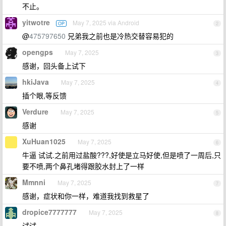
不止。
yitwotre
May 7, 2025 via Android
OP
2
@
475797650
兄弟我之前也是冷热交替容易犯的
opengps
May 7, 2025
3
感谢，回头备上试下
hkiJava
May 7, 2025
4
插个眼,等反馈
Verdure
May 7, 2025
5
感谢
XuHuan1025
May 7, 2025
6
牛逼 试试.之前用过盐酸???,好使是立马好使,但是喷了一周后,只
要不喷,两个鼻孔堵得跟胶水封上了一样
Mmnni
May 7, 2025
7
感谢，症状和你一样，难道我找到救星了
dropice7777777
May 7, 2025
8
试试