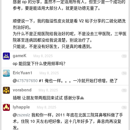
感谢 op 的分享，虽然不一定适用所有人，但至少是一个成功的
参考，要是能适用大部分人，就更是功德无量了。
顺便说一下，我的脂溢性皮炎就是看 V2 帖子分享的二硫化硒洗
剂治好的。
为什么不是正规医院给我治好的呢，不是没去三甲医院，三甲医
院甚至连病因都没给我说清楚，别说治疗了。
只能说，不是没有好医生，只是真的难遇到。
gameK
May 8, 2025
73
op 能回复下什么使用频率吗？
EricYuan1
May 8, 2025
74
@
475797650
#1 俺也一样。。。一冷就开始打喷嚏，绝了
vorabend
May 8, 2025
75
插眼 让朋友带两瓶回来试试 感谢分享🙏
lyhapple
May 8, 2025
76
@
zszeslz
我和你一样，2011 年底在北医三院耳鼻喉科做了手
术，住院 10 天左右吧好像，这十几年好多了，鼻息肉再没复
发。