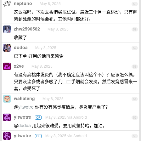
neptuno
May 8, 2025
50
这么强吗，下次去香港买瓶试试。最近三个月一直运动，只有柳
絮到处飘的时候会犯，其他时间都还好。
zhw2590582
May 8, 2025
51
收藏了
dodoa
May 8, 2025
52
已下单 好用的话再来感谢
x2ve
May 8, 2025
53
有没有扁桃体发炎的（我不确定应该叫这个不）？应该怎么搞，
只要灰尘多或者多吸了几口二手烟就会发炎，然后发烧感冒来一
套，难受死了
wahateng
May 8, 2025
54
@
yitwotre
你有没有感觉疫情后，鼻炎变严重了？
yitwotre
May 8, 2025 via Android
OP
55
@
dodoa
用起来很难受，要用就坚持哈，加油。
yitwotre
May 8, 2025 via Android
OP
56