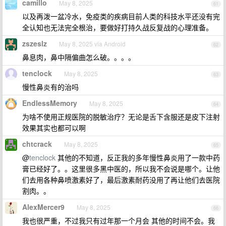
camillo
May 8, 2025
61
以及再泼一盆冷水，免疫类的疾病目前人类的科技水平还没有完
全认知也无法完全根治，要做好打持久战反复战的心理准备。
zszeslz
May 8, 2025 via Android
62
鼻息肉，鼻中隔偏曲怎么破。。。。
tenclock
May 8, 2025
63
慢性鼻炎有的治吗
EndlessMemory
May 8, 2025
64
为啥不使用正规医院的脱敏治疗？无论是舌下含服还是皮下注射
效果其实也都可以啊
chtcrack
May 8, 2025
65
@
tenclock
其他的不知道，反正我的多年慢性鼻炎用了一款中药
膏已经好了。。这里很多黑中医的，所以我不会说是哪个。让他
们去用各种鼻喷激素好了，最后激素耐药没用了再让他们去医院
割肉。。
AlexMercer9
May 8, 2025
66
我也很严重，不过我只有过年那一个月会 其他的时间不会。我