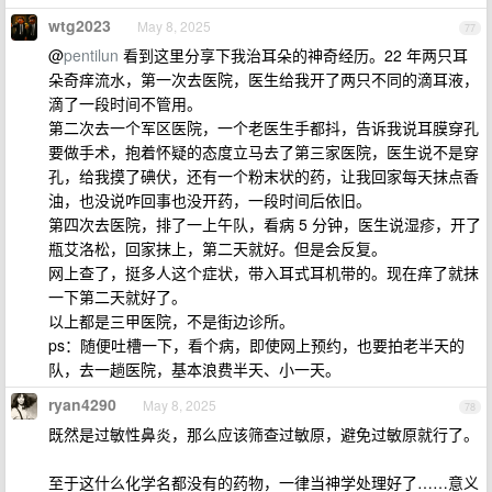
wtg2023
May 8, 2025
77
@
pentilun
看到这里分享下我治耳朵的神奇经历。22 年两只耳
朵奇痒流水，第一次去医院，医生给我开了两只不同的滴耳液，
滴了一段时间不管用。
第二次去一个军区医院，一个老医生手都抖，告诉我说耳膜穿孔
要做手术，抱着怀疑的态度立马去了第三家医院，医生说不是穿
孔，给我摸了碘伏，还有一个粉末状的药，让我回家每天抹点香
油，也没说咋回事也没开药，一段时间后依旧。
第四次去医院，排了一上午队，看病 5 分钟，医生说湿疹，开了
瓶艾洛松，回家抹上，第二天就好。但是会反复。
网上查了，挺多人这个症状，带入耳式耳机带的。现在痒了就抹
一下第二天就好了。
以上都是三甲医院，不是街边诊所。
ps：随便吐槽一下，看个病，即使网上预约，也要拍老半天的
队，去一趟医院，基本浪费半天、小一天。
ryan4290
May 8, 2025
78
既然是过敏性鼻炎，那么应该筛查过敏原，避免过敏原就行了。
至于这什么化学名都没有的药物，一律当神学处理好了……意义