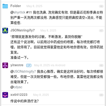
Folder
May 8, 2025
46
@
shyr0ck
#11 我也洗鼻, 洗完确实有效. 但是最近花粉季鼻炎特
别严重一天洗两次都没用. 洗鼻感觉只能把鼻腔清空+消炎, 不能
算痊愈.
JSONstringify7
May 8, 2025
47
“原理就是激发你的过敏，不断激发，直到你脱敏”
还有这个说法啊，以前用过中药成份的喷雾，每次喷完都打喷
嚏，就停用了。目前就觉得氯雷他定和布地奈德有效，但停药就
复发。
准备试一下。
yitwotre
May 8, 2025 via Android
OP
48
@
JSONstringify7
我良心推荐，确实是这样治好的，每次喷都很
难受，但是一次次耐受都强一些。布地奈德，氯雷他定我都没有
丝毫效果了。
@
cdysc
xx6412223
May 8, 2025
49
传说中的奔溃疗法？