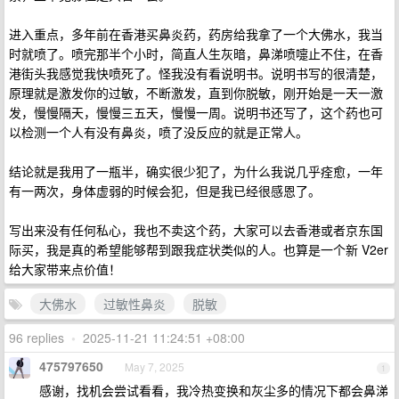
进入重点，多年前在香港买鼻炎药，药房给我拿了一个大佛水，我当
时就喷了。喷完那半个小时，简直人生灰暗，鼻涕喷嚏止不住，在香
港街头我感觉我快喷死了。怪我没有看说明书。说明书写的很清楚，
原理就是激发你的过敏，不断激发，直到你脱敏，刚开始是一天一激
发，慢慢隔天，慢慢三五天，慢慢一周。说明书还写了，这个药也可
以检测一个人有没有鼻炎，喷了没反应的就是正常人。
结论就是我用了一瓶半，确实很少犯了，为什么我说几乎痊愈，一年
有一两次，身体虚弱的时候会犯，但是我已经很感恩了。
写出来没有任何私心，我也不卖这个药，大家可以去香港或者京东国
际买，我是真的希望能够帮到跟我症状类似的人。也算是一个新 V2er
给大家带来点价值！
大佛水
过敏性鼻炎
脱敏
96 replies
•
2025-11-21 11:24:51 +08:00
475797650
May 7, 2025
1
感谢，找机会尝试看看，我冷热变换和灰尘多的情况下都会鼻涕