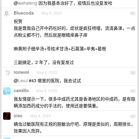
@
wahateng
因为我基本治好了，疫情后也没复发哈
Bluecoda
May 8, 2025
57
祝贺
我是靠我自己开中药吃好的，症状是疯狂喷嚏，流清鼻涕，一点
点粉尘都不行，然后就是眼睛痒鼻子痒
麻黄附子细辛汤+苓桂术甘汤+石菖蒲+辛夷+葛根
三副搞定，2 年了，没有复发过
tomemi
May 8, 2025
58
@
LeoJ
#43 哪里的医院，我去试试
camillo
May 8, 2025
59
我友情提示一下，很多中成药尤其是香港地区的中成药，是有隐
瞒添加西药成分的手法的，使用还是要慎重。
oisc
May 8, 2025
60
螨虫过敏医院有正规的脱敏治疗吧，原理是类似的，周期很长，
效果因人而异。