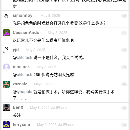
步
simonnoyi
May 8, 2025
80
我是想色色的时候就会打好几个喷嚏 这是什么鼻炎？
CassianAndor
May 8, 2025
81
这玩意儿不会是什么螨虫尸体水吧
yjd
May 8, 2025
82
@
chtcrack
说一下是什么，我买个试试。
tenclock
May 8, 2025
83
@
chtcrack
#65 但说无妨啊大兄嘚
zszeslz
May 8, 2025
84
@
lyhapple
就是怕做手术，听你这样说，我确实要做手术
了。。。
BenX
May 8, 2025 via iPhone
85
关注
terryxshi
May 9, 2025 via iPhone
86