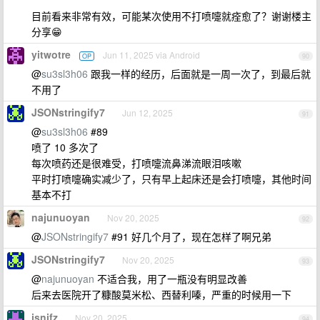
目前看来非常有效，可能某次使用不打喷嚏就痊愈了？谢谢楼主
分享😁
yitwotre
Jun 11, 2025 via Android
OP
90
@
su3sl3h06
跟我一样的经历，后面就是一周一次了，到最后就
不用了
JSONstringify7
Jun 12, 2025
91
@
su3sl3h06
#89
喷了 10 多次了
每次喷药还是很难受，打喷嚏流鼻涕流眼泪咳嗽
平时打喷嚏确实减少了，只有早上起床还是会打喷嚏，其他时间
基本不打
najunuoyan
Nov 20, 2025
92
@
JSONstringify7
#91 好几个月了，现在怎样了啊兄弟
JSONstringify7
Nov 20, 2025
93
@
najunuoyan
不适合我，用了一瓶没有明显改善
后来去医院开了糠酸莫米松、西替利嗪，严重的时候用一下
jsnjfz
Nov 20, 2025
94