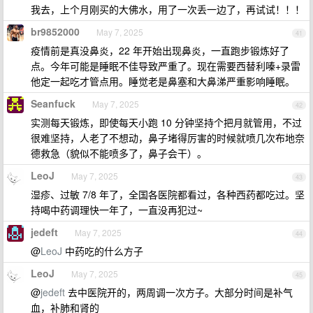
我去，上个月刚买的大佛水，用了一次丢一边了，再试试！！！
br9852000
May 7, 2025
41
疫情前是真没鼻炎，22 年开始出现鼻炎，一直跑步锻炼好了
点。今年可能是睡眠不佳导致严重了。现在需要西替利嗪+录雷
他定一起吃才管点用。睡觉老是鼻塞和大鼻涕严重影响睡眠。
Seanfuck
May 7, 2025
42
实测每天锻炼，即使每天小跑 10 分钟坚持个把月就管用，不过
很难坚持，人老了不想动，鼻子堵得厉害的时候就喷几次布地奈
德救急（貌似不能喷多了，鼻子会干）。
LeoJ
May 7, 2025
43
湿疹、过敏 7/8 年了，全国各医院都看过，各种西药都吃过。坚
持喝中药调理快一年了，一直没再犯过~
jedeft
May 7, 2025
44
@
LeoJ
中药吃的什么方子
LeoJ
May 7, 2025
45
@
jedeft
去中医院开的，两周调一次方子。大部分时间是补气
血，补肺和肾的