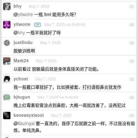
bhy
May 7, 2025
21
@
yitwotre
一瓶 5ml 能用多久呀？
yitwotre
May 7, 2025 via Android
OP
22
@
bhy
一瓶半我就好了呀
justfindu
May 7, 2025
23
脱敏训练啊
Mark24
May 7, 2025
24
以前看过 脱敏最后就是身体直接关闭了功能。
ychost
May 7, 2025
25
我一般戴口罩就好了，比如换被套、打扫请假鼻炎就发作
bjtugun
May 7, 2025 via Android
26
晚上红霉素软膏涂点到鼻腔，大概一周就改善了，没再犯过
ksoeasyxiaosi
May 7, 2025
27
@
Bazingal
要一直洗的，我停了后就跟之前一样，不过我没有锻
炼，单纯洗鼻。