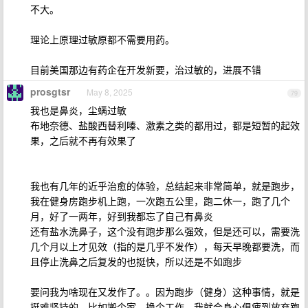
不大。
理论上原理过敏原都不需要用药。
目前美国那边有药企在开发新要，治过敏的，进展不错
prosgtsr
May 8, 2025
79
我也是鼻炎，尘螨过敏
布地奈德、盐酸西替利嗪、激素之类的都用过，都是短暂的起效
果，之后就不再有效果了
我也有几年的近乎治愈的体验，总结起来非常简单，就是跑步，
我在健身房跑步机上跑，一次跑五公里，跑二休一，跑了几个
月，好了一两年，好到我都忘了自己有鼻炎
还有盐水洗鼻子，这个没有跑步那么强效，但是还可以，需要洗
几个月以上才见效（指的是几乎不发作），每天早晚都要洗，而
且停止洗鼻之后复发的也挺快，所以还是不如跑步
要问我为啥现在又发作了。。因为跑步（健身）这种事情，就是
挺难坚持的，比如搬个家，换个工作，我就会身心俱疲到放弃跑