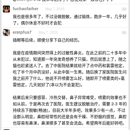
fuchaofather
May 7, 2025
33
我也是很多年了，不过没做脱敏，通过锻炼，跑步一年，几乎好
了，偶尔休息不好时才会犯
eratpfus7
May 7, 2025
34
插眼等后续，顺便分享下自己的经历。
我是在疫情期间突然得上的过敏性鼻炎，在此之前的二十多年中
从未犯过，知道那一年突发奇想养了只猫，然后就患上了，随之
猫也赶紧送人了。去了中医院结果就给开了点中药和氯雷他定，
吃了半个月中药没好，从此中医一生黑。随后换了家医院医生问
我之前开了什么，他说不开喷雾怎么好，随即开了喷雾类的+氯
雷他定，几天就好了(本以为不会复犯)。
结果后来只要感冒、冷热交替，鼻子异常难受，喷雾的效果也不
如从前，于是再次去了医院，医生建议脱敏治疗，需要 2-3 年的
持续舌下脱敏(畅迪)，目前大半年多吧，效果多少有一点，不过
没那么明显，鼻腔经常性的还是会有干燥、不舒服的感觉，鼻腔
也容易有鼻涕，鼻涕擦多了甚至会流血。希望两年后能好转吧。