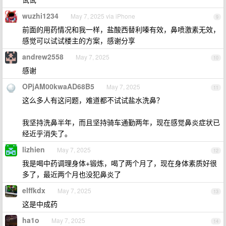
wuzhi1234
May 7, 2025 via iPhone
9
前面的用药情况和我一样，盐酸西替利嗪有效，鼻喷激素无效，
感觉可以试试楼主的方案，感谢分享
andrew2558
May 7, 2025
10
感谢
OPjAM00kwaAD68B5
May 7, 2025
11
这么多人有这问题，难道都不试试盐水洗鼻？
我坚持洗鼻半年，而且坚持骑车通勤两年，现在感觉鼻炎症状已
经近乎消失了。
lizhien
May 7, 2025
12
我是喝中药调理身体+锻炼，喝了两个月了，现在身体素质好很
多了，最近两个月也没犯鼻炎了
elffkdx
May 7, 2025
13
这是中成药
ha1o
May 7, 2025
14