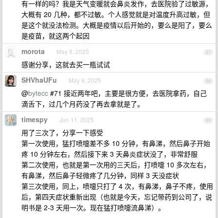
有一样的吗？我是天气变暖就会鼻炎发作，去医院验了过敏源，
大概有 20 几种，都不过敏。个人感觉就是对温度升高过敏，但
是这个就没法检测。大概是疫情以后开始的，要么是阳了，要么
是疫苗，就这两个起因
morota
May 9, 2025
87
感谢分享，这就去买一瓶试试
SHVhaUFu
May 9, 2025
88
@
bytecc
#71 接近两年吧，主要是很方便，去医院拿药，自己
滴舌下，过几个月药没了再去拿就是了。
timespy
Jun 11, 2025
89
用了三次了，分享一下感受
第一次使用，猛打喷嚏差不多 10 分钟，有鼻涕，然后鼻子开始
疼 10 分钟左右，然后接下来 3 天鼻炎症状没了，非常舒服
第二次使用，也就是第一次用的三天后，打喷嚏 10 多次左右，
有鼻涕，然后鼻子轻微疼了几分钟，同样 3 天没症状
第三次使用，同上，喷嚏只打了 4 次，有鼻涕，鼻子不疼，使用
后，第四天症状重新出现（也就是今天，忘记带药到公司了，说
明书是 2-3 天用一次。现在猛打喷嚏流鼻涕）。