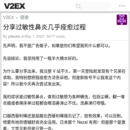
V2EX
健康
›
分享过敏性鼻炎几乎痊愈过程
By
yitwotre
at May 7, 2025 · 8477 views
先声明，我不是广告贩子，如果是你们希望我死什么都可以。
先说结论，我坚持用了一瓶半大佛水好的。
为什么要分享出来，我注册 V 站不久，第一天登陆就发现有个兄弟在
求助，我特别想把我痊愈方法告诉他，但是新账号不让我发这个内
容！所以我今天再次尝试发出来。
我的症状是过敏性鼻炎，查到过敏原为各种螨虫，包括尘螨，翻一堆
衣服或者换床单过程都会眼泪鼻涕止不住。流鼻涕打喷嚏。
口服西替利嗪还是盐酸左西替利嗪我忘记了，就有效果，可以压制，
喷雾布地奈德辅舒良完全没用。日本那个 Nazal 有用！但是那个是激
素，立竿见影但是只管一会。