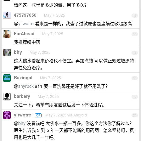
请问这一瓶半是多少的量，用了多久？
475797650
May 7, 2025
15
@
yitwotre
看来是一样的，我查了过敏原也是尘螨过敏超级高
FarAhead
May 7, 2025
16
我推荐喝中药
bhy
May 7, 2025
17
这大佛水看起来价格也不便宜。再加点钱 可以做正规过敏原特
异性免疫治疗。
Bazingal
May 7, 2025
18
@
shyr0ck
#11 要一直洗鼻还是好了就不用洗了？
barbery
May 7, 2025
19
关注一下，希望有朋友尝试后发一下体验过程。
yitwotre
May 7, 2025 via Android
OP
20
@
bhy
没看错吧 大佛水一瓶一百多，你这个方法你了解过么？
医生告诉我 3 到 5 年一天都不能断的用药啊！怎么坚持呀，费
用也是大几千一年吧。