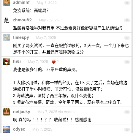
adminhf
May 7, 2025
35
免疫系统：高端局？
zhmouV2
May 7, 2025
36
盐酸赛洛唑啉对我有用 不过激素类好像挺容易产生抗药性的
timespy
May 7, 2025
37
刚买了两支试试，一直在服抗过敏药，2 天一次，一个月下来也
是不小的开支，并且还有嗜睡药物成分
hr6r
May 7, 2025
2
38
我也是很多年的、非常严重的鼻炎。
1,大佛水用过，和你一样的经历，在 hk 买了之后，当场在路边
连续打了半小时喷嚏，非常可怕，没敢继续用了；
2,海盐洗鼻，坚持了两三年按，没什么变化；
3,喷雾布地奈德，奇效，今年用了两支，现在基本上痊愈了。
netjacky
May 7, 2025 via Android
39
啊 真的吗 ！！！？？ 收藏啦！！感谢感谢
cdysc
May 7, 2025
40