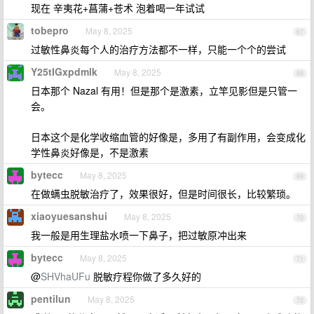
现在 辛夷花+菖蒲+苍术 泡着喝一年试试
tobepro
May 8, 2025
67
过敏性鼻炎每个人的治疗方法都不一样，只能一个个的尝试
Y25tIGxpdmlk
May 8, 2025
68
日本那个 Nazal 有用！但是那个是激素，立竿见影但是只管一
会。
日本这个是化学收缩血管的好像是，多用了有副作用，会变成化
学性鼻炎好像是，不是激素
bytecc
May 8, 2025
69
在做螨虫脱敏治疗了，效果很好，但是时间很长，比较繁琐。
xiaoyuesanshui
May 8, 2025
70
我一般是用生理盐水喷一下鼻子，把过敏原冲出来
bytecc
May 8, 2025
71
@
SHVhaUFu
脱敏疗程你做了多久好的
pentilun
May 8, 2025
72