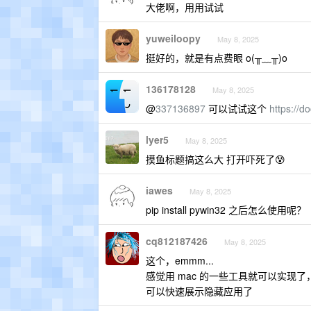
大佬啊，用用试试
yuweiloopy
May 8, 2025
挺好的，就是有点费眼 o(╥﹏╥)o
136178128
May 8, 2025
@
337136897
可以试试这个
https://d
lyer5
May 8, 2025
摸鱼标题搞这么大 打开吓死了😰
iawes
May 8, 2025
pip install pywin32 之后怎么使用呢？
cq812187426
May 8, 2025
这个，emmm...
感觉用 mac 的一些工具就可以实现了，比
可以快速展示隐藏应用了