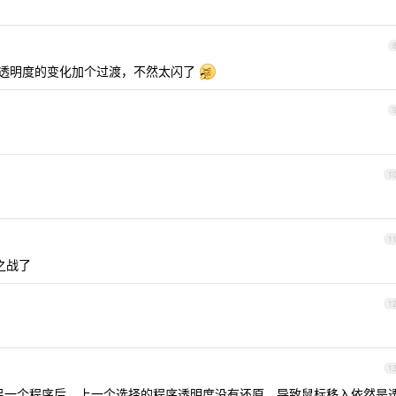
口透明度的变化加个过渡，不然太闪了
1
1
之战了
1
1
，选择另一个程序后，上一个选择的程序透明度没有还原，导致鼠标移入依然是