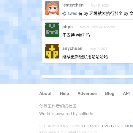
lesterchen
May 8, 2025
@
iawes
有 py 环境就去执行那个 py 文
phpc
May 8, 2025 via Android
不支持 win7 吗
anychuan
May 9, 2025
继续更新很好用哈哈哈哈
About
·
Help
·
Advertise
·
Blog
·
API
创意工作者们的社区
World is powered by solitude
VERSION: 3.9.8.5 · 67ms ·
UTC 09:02
·
PVG 17:02
·
LAX 0
♥ Do have faith in what you're doing.