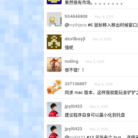
果然很有市场。。。。。。。。
hh4646908
May 8, 2025
@
mythjava
#6 鼠标移入移出时候窗
devilboyjl
May 8, 2025
强呢
roding
May 8, 2025
很不错！！
337136897
May 8, 2025
同求 mac 版本，这样我就能玩金铲铲
jpyl0423
May 8, 2025
建议程序自身可以最小化到托盘
jpyl0423
May 8, 2025
@
jpyl0423
#12 另外有个 bug 