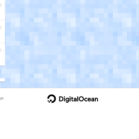
5
6
7
ge