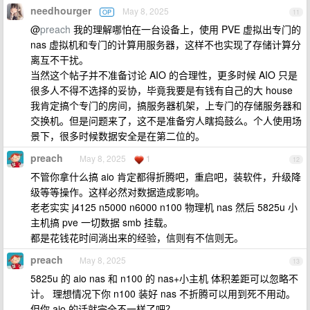
needhourger
May 8, 2025
OP
11
@
preach
我的理解哪怕在一台设备上，使用 PVE 虚拟出专门的
nas 虚拟机和专门的计算用服务器，这样不也实现了存储计算分
离互不干扰。
当然这个帖子并不准备讨论 AIO 的合理性，更多时候 AIO 只是
很多人不得不选择的妥协，毕竟我要是有钱有自己的大 house
我肯定搞个专门的房间，搞服务器机架，上专门的存储服务器和
交换机。但是问题来了，这不是准备穷人瞎捣鼓么。个人使用场
景下，很多时候数据安全是在第二位的。
preach
May 8, 2025
1
12
不管你拿什么搞 aio 肯定都得折腾吧，重启吧，装软件，升级降
级等等操作。这样必然对数据造成影响。
老老实实 j4125 n5000 n6000 n100 物理机 nas 然后 5825u 小
主机搞 pve 一切数据 smb 挂载。
都是花钱花时间淌出来的经验，信则有不信则无。
preach
May 8, 2025
13
5825u 的 aio nas 和 n100 的 nas+小主机 体积差距可以忽略不
计。 理想情况下你 n100 装好 nas 不折腾可以用到死不用动。
但你 aio 的话就完全不一样了吧？