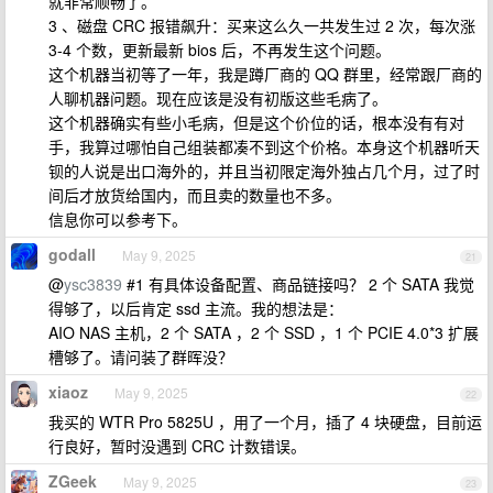
就非常顺畅了。
3 、磁盘 CRC 报错飙升：买来这么久一共发生过 2 次，每次涨
3-4 个数，更新最新 bios 后，不再发生这个问题。
这个机器当初等了一年，我是蹲厂商的 QQ 群里，经常跟厂商的
人聊机器问题。现在应该是没有初版这些毛病了。
这个机器确实有些小毛病，但是这个价位的话，根本没有有对
手，我算过哪怕自己组装都凑不到这个价格。本身这个机器听天
钡的人说是出口海外的，并且当初限定海外独占几个月，过了时
间后才放货给国内，而且卖的数量也不多。
信息你可以参考下。
godall
May 9, 2025
21
@
ysc3839
#1 有具体设备配置、商品链接吗？ 2 个 SATA 我觉
得够了，以后肯定 ssd 主流。我的想法是：
AIO NAS 主机，2 个 SATA ，2 个 SSD ，1 个 PCIE 4.0*3 扩展
槽够了。请问装了群晖没？
xiaoz
May 9, 2025
22
我买的 WTR Pro 5825U ，用了一个月，插了 4 块硬盘，目前运
行良好，暂时没遇到 CRC 计数错误。
ZGeek
May 9, 2025
23