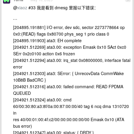
34
@
xiaoz
#33 我是看到 dmesg 里报以下错误：
```
[204895.191881] I/O error, dev sdc, sector 2273778664 op
0x0:(READ) flags 0x80700 phys_seg 1 prio class 0
[204895.191903] ata3: EH complete
[204921.512269] ata3.00: exception Emask 0x10 SAct 0xc0
SErr 0x2c0100 action 0x6 frozen
[204921.512294] ata3.00: irq_stat 0x08000000, interface fatal
error
[204921.512303] ata3: SError: { UnrecovData CommWake
10B8B BadCRC }
[204921.512316] ata3.00: failed command: READ FPDMA
QUEUED
[204921.512324] ata3.00: cmd
60/00:30:80:a3:8f/0a:00:87:00:00/40 tag 6 ncq dma 1310720
in
res 40/00:01:00:4f:c2/00:00:00:00:00/00 Emask 0x10 (ATA
bus error)
[204921.512347] ata3.00: status: { DRDY }