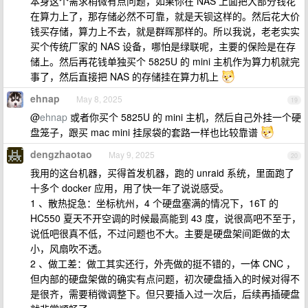
本身这个需求稍微有点问题，如果你在 NAS 上面把大部分钱花
在算力上了，那存储必然不可靠，就是天钡这样的。然后花大价
钱买存储，算力上不去，就是群晖那样的。所以我说，老老实实
买个传统厂家的 NAS 设备，哪怕是绿联呢，主要的保险是在存
储上。然后再花钱单独买个 5825U 的 mini 主机作为算力机就完
事了，然后直接把 NAS 的存储挂在算力机上
ehnap
May 8, 2025
19
@
ehnap
或者你买个 5825U 的 mini 主机，然后自己外挂一个硬
盘笼子，跟买 mac mini 挂尿袋的套路一样也比较靠谱
dengzhaotao
May 9, 2025
20
我用的这台机器，买得首发机器，跑的 unraid 系统，里面跑了
十多个 docker 应用，用了快一年了说说感受。
1 、散热捉急：坐标杭州，4 个硬盘塞满的情况下，16T 的
HC550 夏天不开空调的时候最高能到 43 度，说很高吧不至于，
说低吧很真不低，不过问题也不大。主要是硬盘架间距做的太
小，风扇吹不透。
2 、做工差：做工其实还行，外壳做的挺不错的，一体 CNC ，
但内部的硬盘架做的确实有点问题，初次硬盘插入的时候对得不
是很齐，需要稍微调整下。但只要插入过一次后，后续再插硬盘