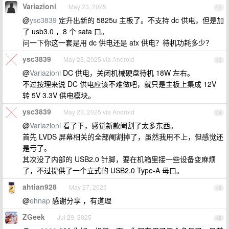
Variazioni
May 23, 2025
42
@
ysc3839
定升出新的 5825u 主板了。不支持 dc 供电，但是加
了 usb3.0 ，8 个 sata 口。
问一下你这一套是用 dc 供电还是 atx 供电？待机功耗多少？
ysc3839
May 23, 2025 via Android
43
@
Variazioni
DC 供电，关闭机械硬盘待机 18W 左右。
不过按理来说 DC 供电应该不难做吧，就只是主板上集成 12V
转 5V 3.3V 供电模块。
ysc3839
May 23, 2025 via Android
44
@
Variazioni
看了下，感觉新款阉割了太多东西。
首先 LVDS 屏幕相关的全部阉割掉了，虽然我用不上，但感觉还
是亏了。
其次没了内部的 USB2.0 针脚，要在机箱里接一些设备变麻烦
了，不过提供了一个立式的 USB2.0 Type-A 母口。
ahtian928
May 27, 2025
45
@
ehnap
感谢分享 ，有道理
ZGeek
Jul 29, 2025
46