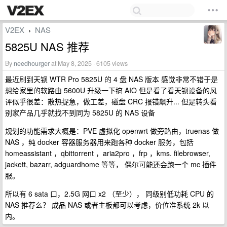
V2EX
NAS
›
5825U NAS 推荐
By
needhourger
at May 8, 2025 · 6105 views
最近刷到天钡 WTR Pro 5825U 的 4 盘 NAS 版本 感觉非常不错于是
想给家里的软路由 5600U 升级一下搞 AIO 但是看了看天钡设备的风
评似乎很差：散热捉急，做工差，磁盘 CRC 报错飙升... 但是转头看
别家产品几乎就找不到同为 5825U 的 NAS 设备
规划的功能需求大概是：PVE 虚拟化 openwrt 做旁路由，truenas 做
NAS ，纯 docker 容器服务器用来跑各种 docker 服务，包括
homeassistant ，qbittorrent ，aria2pro ，frp ，kms. filebrowser,
jackett, bazarr, adguardhome 等等， 偶尔可能还会跑一个 mc 插件
服。
所以有 6 sata 口，2.5G 网口 x2 （至少）， 同级别低功耗 CPU 的
NAS 推荐么？ 成品 NAS 或者主板都可以考虑，价位准系统 2k 以
内。