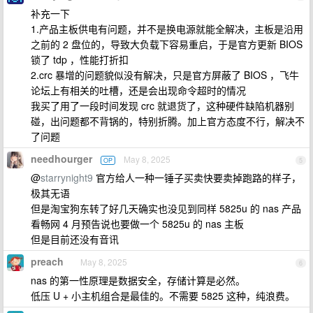
补充一下
1.产品主板供电有问题，并不是换电源就能全解决，主板是沿用
之前的 2 盘位的，导致大负载下容易重启，于是官方更新 BIOS
锁了 tdp ，性能打折扣
2.crc 暴增的问题貌似没有解决，只是官方屏蔽了 BIOS ，飞牛
论坛上有相关的吐槽，还是会出现命令超时的情况
我买了用了一段时间发现 crc 就退货了，这种硬件缺陷机器别
碰，出问题都不背锅的，特别折腾。加上官方态度不行，解决不
了问题
needhourger
May 8, 2025
OP
5
@
starrynight9
官方给人一种一锤子买卖快要卖掉跑路的样子，
极其无语
但是淘宝狗东转了好几天确实也没见到同样 5825u 的 nas 产品
看畅网 4 月预告说也要做一个 5825u 的 nas 主板
但是目前还没有音讯
preach
May 8, 2025
6
nas 的第一性原理是数据安全，存储计算是必然。
低压 U + 小主机组合是最佳的。不需要 5825 这种，纯浪费。