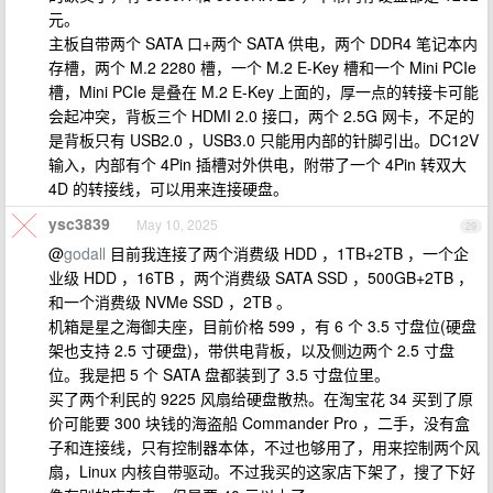
元。
主板自带两个 SATA 口+两个 SATA 供电，两个 DDR4 笔记本内
存槽，两个 M.2 2280 槽，一个 M.2 E-Key 槽和一个 Mini PCIe
槽，Mini PCIe 是叠在 M.2 E-Key 上面的，厚一点的转接卡可能
会起冲突，背板三个 HDMI 2.0 接口，两个 2.5G 网卡，不足的
是背板只有 USB2.0 ，USB3.0 只能用内部的针脚引出。DC12V
输入，内部有个 4Pin 插槽对外供电，附带了一个 4Pin 转双大
4D 的转接线，可以用来连接硬盘。
ysc3839
May 10, 2025
29
@
godall
目前我连接了两个消费级 HDD ，1TB+2TB ，一个企
业级 HDD ，16TB ，两个消费级 SATA SSD ，500GB+2TB ，
和一个消费级 NVMe SSD ，2TB 。
机箱是星之海御夫座，目前价格 599 ，有 6 个 3.5 寸盘位(硬盘
架也支持 2.5 寸硬盘)，带供电背板，以及侧边两个 2.5 寸盘
位。我是把 5 个 SATA 盘都装到了 3.5 寸盘位里。
买了两个利民的 9225 风扇给硬盘散热。在淘宝花 34 买到了原
价可能要 300 块钱的海盗船 Commander Pro ，二手，没有盒
子和连接线，只有控制器本体，不过也够用了，用来控制两个风
扇，Linux 内核自带驱动。不过我买的这家店下架了，搜了下好