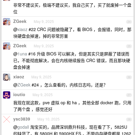
非常不建议买，极端不建议买，我自己买了，买了就废掉一个盘
位
ZGeek
May 9, 2025
24
@
xiaoz
#22 CRC 问题被隐藏了，看 BIOS ，会报错，同时，那
块硬盘会掉速，掉的非常厉害
ZGeek
May 9, 2025
25
@
1una
#16 升级 BIOS 可以解决，但是其实只是屏蔽了错误而
已，不能彻底解决，会在内核继续报告 CRC 错误，而且那块硬
盘会掉速
xiaoz
May 9, 2025
26
@
ZGeek
#24 ，怎么查看的，内核日志吗，还是？
ioutio
May 9, 2025
27
我现在就这款，pve 虚拟 op 和 ha ，其他全部 docker 跑，只用
了两个盘 ，感觉还好
ysc3839
May 10, 2025
28
@
godall
淘宝买的，品牌深圳鼎升科技，现在看了下，5825U
的缺货了，有 5800H 和 5900HX ES ，不带内存硬盘都是 1262