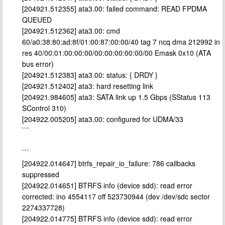
[204921.512355] ata3.00: failed command: READ FPDMA
QUEUED
[204921.512362] ata3.00: cmd
60/a0:38:80:ad:8f/01:00:87:00:00/40 tag 7 ncq dma 212992 in
res 40/00:01:00:00:00/00:00:00:00:00/00 Emask 0x10 (ATA
bus error)
[204921.512383] ata3.00: status: { DRDY }
[204921.512402] ata3: hard resetting link
[204921.984605] ata3: SATA link up 1.5 Gbps (SStatus 113
SControl 310)
[204922.005205] ata3.00: configured for UDMA/33
```
```
[204922.014647] btrfs_repair_io_failure: 786 callbacks
suppressed
[204922.014651] BTRFS info (device sdd): read error
corrected: ino 4554117 off 523730944 (dev /dev/sdc sector
2274337728)
[204922.014775] BTRFS info (device sdd): read error