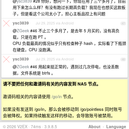
@
ysc3839
#28 你好，想问一下，你现在用了三个多月了，目前
用下来怎么么样？有没有跑过长期高负载？我现在也想买这款板
子，但是看这个公司太小了，担心主板品控上有问题
ysc3839
Jul 29, 2025 via Android
47
@
ZGeek
#46 不止三个多月了，是去年 5 月买的，没有高负
载，只是在跑 PT 。
CPU 负载最高的情况似乎只有检查种子 hash ，实际看了下瓶颈
在硬盘，CPU 没跑满。
ysc3839
Jul 29, 2025 via Android
48
@
ZGeek
#46 用起来挺正常的，遇到过几次停电，也没丢数
据，文件系统是 btrfs 。
请不要把任何和邀请码有关的内容发到 NAS 节点。
邀请码相关的内容请使用
/go/in
节点。
如果没有发送到 /go/in，那么会被移动到 /go/pointless 同时账号
会被降权。如果持续触发这样的移动，会导致账号被禁用。
© 2026 V2EX · 74ms · 3.9.8.5
About
·
Language