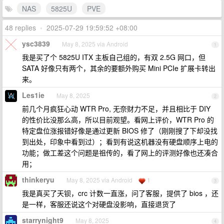
NAS
5825U
PVE
48 replies
•
2025-07-29 19:59:52 +08:00
ysc3839
May 8, 2025 via Android
1
我是买了个 5825U ITX 主板自己组的，有双 2.5G 网口，但
SATA 好像只有两个，其余的要额外购买 Mini PCIe 扩展卡转出
来。
Les1ie
May 8, 2025
2
前几个月疯狂心动 WTR Pro, 无奈财力不足，并且相比于 DIY
的性价比没那么高，所以目前观望。看网上评价，WTR Pro 的
特定盘位涨报错好像是通过更新 BIOS 修了（刚刚搜了下却没找
到出处，印象中看到过）；看到有说这机器没有硬盘顺序上电的
功能；做工差这个问题是祖传的，看了网上的评测好像也还凑合
用；
thinkeryu
May 8, 2025 via Android
1
3
我是真买了天钡，crc 计数一直涨，问了客服，提供了 bios ，还
是一样，客服还说这个对硬盘没影响，直接退货了
starrynight9
May 8, 2025
4