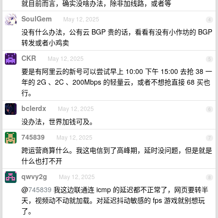
就目前而言，确实没啥办法，除非加线路，或者等
SoulGem
May 12, 2025
4
没有什么办法，公有云 BGP 贵的话，看看有没有小作坊的 BGP
转发或者小鸡卖
CKR
May 12, 2025
5
要是有阿里云的新号可以尝试早上 10:00 下午 15:00 去抢 38 一
年的 2G 、2C 、200Mbps 的轻量云，或者不想抢直接 68 买也
行。
bclerdx
May 12, 2025
6
没办法，世界加钱可及。
745839
May 12, 2025
7
跨运营商算什么。我这电信到了高峰期，延时没问题，但是就是
什么也打不开
qwvy2g
May 12, 2025
8
@
745839
我这边联通连 icmp 的延迟都不正常了，网页要转半
天，视频动不动就加载。对延迟抖动敏感的 fps 游戏就别想玩
了。