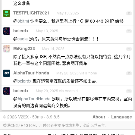
这么准备
TESTFLIGHT2021
May 13, 2025
22
@
8bitmi
你需要么，我这里有上行 1G 带 80 443 的 IP 给够
bclerdx
May 13, 2025
23
@
caola
是的，原来黄河与历史也会倒流！！！
MiKing233
May 14, 2025
24
除了接入多家 ISP, 不然真一点办法没有只能以拖待变, 这几个月
我也一直被这个问题困扰, 悲哀啊开倒车
AlphaTauriHonda
May 20, 2025 via iPhone
25
@
bclerdx
现在运营商互联的质量还不如出🧱。
bclerdx
May 20, 2025 via Android
26
@
AlphaTauriHonda
是啊，所以我现在都尽量在市内交换，室内
没有的周边省同运营商交换的。
© 2026 V2EX · 59ms · 3.9.8.5
About
·
Language
香港CN2,4H4G10M，月付69还有更多优惠机型，稳定运营三年。