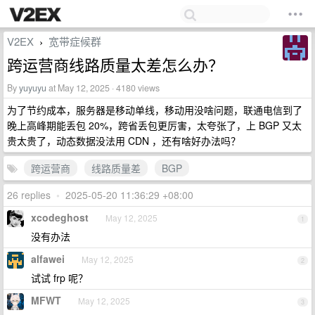
V2EX
宽带症候群
›
跨运营商线路质量太差怎么办？
By
yuyuyu
at May 12, 2025 · 4180 views
为了节约成本，服务器是移动单线，移动用没啥问题，联通电信到了
晚上高峰期能丢包 20%，跨省丢包更厉害，太夸张了，上 BGP 又太
贵太贵了，动态数据没法用 CDN ，还有啥好办法吗？
跨运营商
线路质量差
BGP
26 replies
•
2025-05-20 11:36:29 +08:00
xcodeghost
May 12, 2025
1
没有办法
alfawei
May 12, 2025
2
试试 frp 呢？
MFWT
May 12, 2025
3