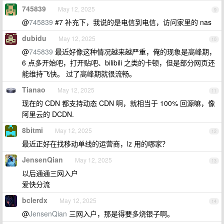
745839
May 12, 2025
9
@
745839
#7 补充下，我说的是电信到电信，访问家里的 nas
dubidu
May 12, 2025
10
@
745839
最近好像这种情况越来越严重，俺的现象是高峰期，
6 点多开始吧，打开贴吧、bilibili 之类的卡顿，但是部分网页还
能维持飞快。 过了高峰期就很流畅。
Tianao
May 12, 2025
11
现在的 CDN 都支持动态 CDN 啊，就相当于 100% 回源嘛，像
阿里云的 DCDN.
8bitmi
May 12, 2025
12
最近正好在找移动单线的运营商，lz 用的哪家？
JensenQian
May 12, 2025
13
以后通通三网入户
爱快分流
bclerdx
May 12, 2025
14
@
JensenQian
三网入户，那是得要多烧银子啊。