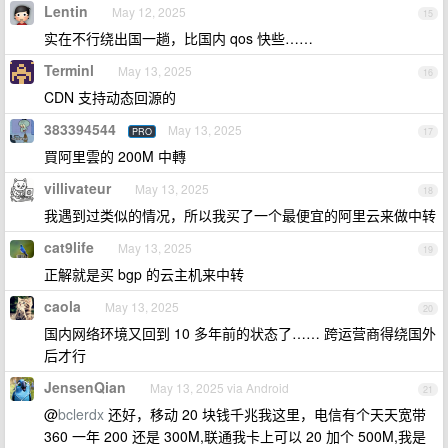
Lentin
May 12, 2025
15
实在不行绕出国一趟，比国内 qos 快些……
Terminl
May 13, 2025
16
CDN 支持动态回源的
383394544
May 13, 2025
PRO
17
買阿里雲的 200M 中轉
villivateur
May 13, 2025
18
我遇到过类似的情况，所以我买了一个最便宜的阿里云来做中转
cat9life
May 13, 2025
19
正解就是买 bgp 的云主机来中转
caola
May 13, 2025
20
国内网络环境又回到 10 多年前的状态了…… 跨运营商得绕国外
后才行
JensenQian
May 13, 2025 via Android
21
@
bclerdx
还好，移动 20 块钱千兆我这里，电信有个天天宽带
360 一年 200 还是 300M,联通我卡上可以 20 加个 500M,我是