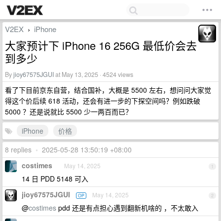
V2EX
iPhone
›
大家预计下 iPhone 16 256G 最低价会去
到多少
By
jioy67575JGUI
at May 13, 2025 · 4524 views
看了下目前京东自营，结合国补，大概是 5500 左右，想问问大家觉
得这个价后续 618 活动，还会有进一步的下探空间吗？例如跌破
5000 ？还是说就比 5500 少一两百而已？
iPhone
价格
8 replies
•
2025-05-28 13:50:19 +08:00
costimes
May 14, 2025
1
14 日 PDD 5148 可入
jioy67575JGUI
May 14, 2025
OP
2
@
costimes
pdd 还是有点担心遇到翻新机啥的 ，不太敢入