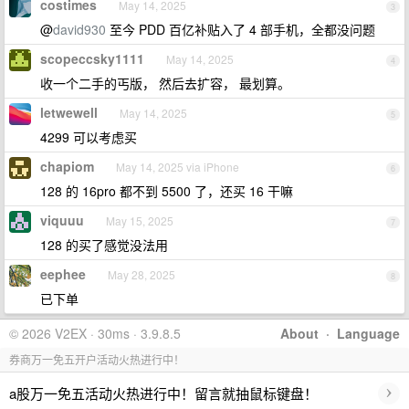
costimes
May 14, 2025
3
@
david930
至今 PDD 百亿补贴入了 4 部手机，全都没问题
scopeccsky1111
May 14, 2025
4
收一个二手的丐版， 然后去扩容， 最划算。
letwewell
May 14, 2025
5
4299 可以考虑买
chapiom
May 14, 2025 via iPhone
6
128 的 16pro 都不到 5500 了，还买 16 干嘛
viquuu
May 15, 2025
7
128 的买了感觉没法用
eephee
May 28, 2025
8
已下单
© 2026 V2EX · 30ms · 3.9.8.5
About
·
Language
券商万一免五开户活动火热进行中！
›
a股万一免五活动火热进行中！留言就抽鼠标键盘！