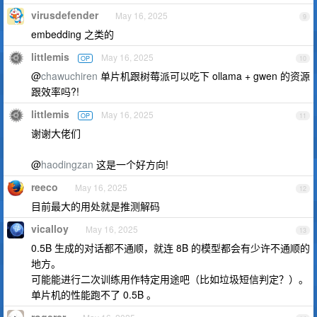
virusdefender
May 16, 2025
9
embedding 之类的
littlemis
May 16, 2025
OP
10
@
chawuchiren
单片机跟树莓派可以吃下 ollama + gwen 的资源
跟效率吗?!
littlemis
May 16, 2025
OP
11
谢谢大佬们
@
haodingzan
这是一个好方向!
reeco
May 16, 2025
12
目前最大的用处就是推测解码
vicalloy
May 16, 2025
13
0.5B 生成的对话都不通顺，就连 8B 的模型都会有少许不通顺的
地方。
可能能进行二次训练用作特定用途吧（比如垃圾短信判定？）。
单片机的性能跑不了 0.5B 。