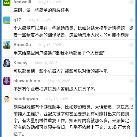
fredweili
May 16, 2025
3
端侧，做一些简单的前端任务
g17
May 16, 2025
4
个人感觉可以用在一些辅助场景，比如总结大模型对话标题，或
者一些精度不高的翻译场景，这些场景用大尺寸的可能不划算
BruceXu
May 16, 2025
5
用来给某些用户装逼:"哇,我本地部署了个大模型"
Kisesy
May 16, 2025
6
可以部署到一些小机器人？那些可以对话的那种吧
chawuchiren
May 16, 2025
7
不是有创业者把这玩意内置到成人玩具了吗
haodingzan
May 16, 2025
8
网易游戏都有个游戏助手，比如梦幻精灵、大话精灵，这玩意以
前纯人工维护，匹配关键字时甚至要想到有可能打出来的错别
字，有大量机械性重复工作，知识库内容就那么多，来源恒定，
所有的改动都可以预先得知，几乎不依赖上下文，0.5B 可太合
适了。