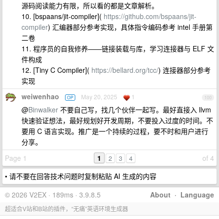
源码阅读能力有限，所以看的都是文章解析。
10. [bspaans/jit-compiler](
https://github.com/bspaans/jit-
compiler
) 汇编器部分参考实现，具体指令编码参考 intel 手册第
二卷
11. 程序员的自我修养——链接装载与库，学习连接器与 ELF 文
件构成
12. [Tiny C Compiler](
https://bellard.org/tcc/
) 连接器部分参考
实现
weiwenhao
May 20, 2025
1
OP
100
@
Binwalker
不要自己写，找几个伙伴一起写。最好直接入 llvm
快速验证想法，最好规划好开发周期，不要投入过度的时间。不
要用 C 语言实现。推广是一个持续的过程，要不时和用户进行
分享。
Page 1
1
of 4
2
3
4
• 请不要在回答技术问题时复制粘贴 AI 生成的内容
© 2026 V2EX · 189ms · 3.9.8.5
About
·
Language
超适合V站和B站的插件，“无痛”英语环境生成器