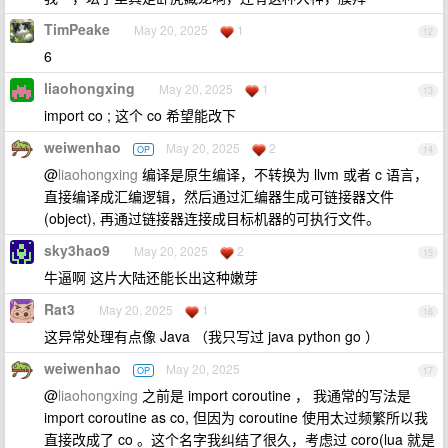
TimPeake
May 20, 2025
1
12
6
liaohongxing
May 20, 2025
1
13
import co ; 这个 co 希望能改下
weiwenhao
May 20, 2025
2
OP
14
@
liaohongxing
编译是原生编译，不转换为 llvm 或者 c 语言，
直接编译成汇编逻辑，然后通过汇编器生成可链接器文件
(object), 再通过链接器连接成目标机器的可执行文件。
sky3hao9
May 20, 2025
2
15
牛逼啊 这片大陆还能长出这种嫩芽
Rat3
May 20, 2025
1
16
这异常处理有点像 Java （我只写过 java python go ）
weiwenhao
May 20, 2025
OP
17
@
liaohongxing
之前是 import coroutine ， 我通常的写法是
import coroutine as co, 但因为 coroutine 使用太过频繁所以我
直接改成了 co 。这个名字我纠结了很久，考虑过 coro(lua 就是