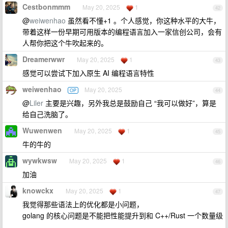
Cestbonmmm
May 20, 2025
1
42
@
weiwenhao
虽然看不懂+1 。个人感觉，你这种水平的大牛，
带着这样一份早期可用版本的编程语言加入一家信创公司，会有
人帮你把这个牛吹起来的。
Dreamerwwr
May 20, 2025
1
43
感觉可以尝试下加入原生 AI 编程语言特性
weiwenhao
May 20, 2025
OP
44
@
Liler
主要是兴趣，另外我总是鼓励自己 “我可以做好”，算是
给自己洗脑了。
Wuwenwen
May 20, 2025
1
45
牛的牛的
wywkwsw
May 20, 2025
1
46
加油
knowckx
May 20, 2025
1
47
我觉得那些语法上的优化都是小问题，
golang 的核心问题是不能把性能提升到和 C++/Rust 一个数量级