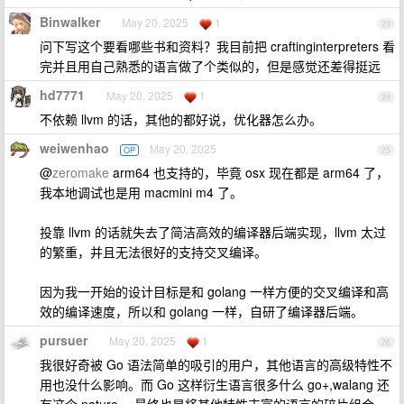
Binwalker
May 20, 2025
1
23
问下写这个要看哪些书和资料？我目前把 craftinginterpreters 看
完并且用自己熟悉的语言做了个类似的，但是感觉还差得挺远
hd7771
May 20, 2025
1
24
不依赖 llvm 的话，其他的都好说，优化器怎么办。
weiwenhao
May 20, 2025
OP
25
@
zeromake
arm64 也支持的，毕竟 osx 现在都是 arm64 了，
我本地调试也是用 macmini m4 了。
投靠 llvm 的话就失去了简洁高效的编译器后端实现，llvm 太过
的繁重，并且无法很好的支持交叉编译。
因为我一开始的设计目标是和 golang 一样方便的交叉编译和高
效的编译速度，所以和 golang 一样，自研了编译器后端。
pursuer
May 20, 2025
1
26
我很好奇被 Go 语法简单的吸引的用户，其他语言的高级特性不
用也没什么影响。而 Go 这样衍生语言很多什么 go+,walang 还