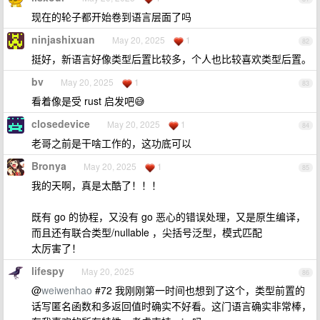
现在的轮子都开始卷到语言层面了吗
ninjashixuan
May 20, 2025
1
82
挺好，新语言好像类型后置比较多，个人也比较喜欢类型后置。
bv
May 20, 2025
1
83
看着像是受 rust 启发吧😅
closedevice
May 20, 2025
1
84
老哥之前是干啥工作的，这功底可以
Bronya
May 20, 2025
1
85
我的天啊，真是太酷了！！！
既有 go 的协程，又没有 go 恶心的错误处理，又是原生编译，
而且还有联合类型/nullable ，尖括号泛型，模式匹配
太厉害了！
lifespy
May 20, 2025
86
@
weiwenhao
#72 我刚刚第一时间也想到了这个，类型前置的
话写匿名函数和多返回值时确实不好看。这门语言确实非常棒，