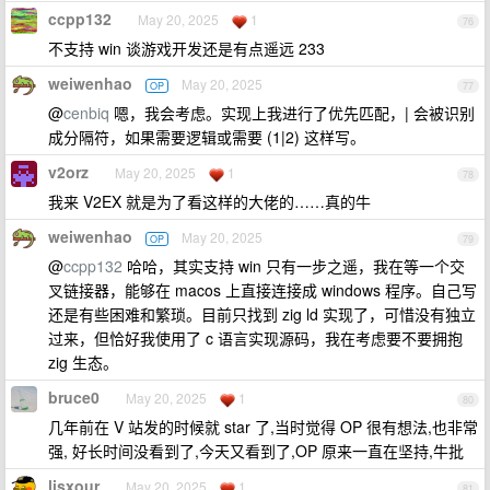
ccpp132
May 20, 2025
1
76
不支持 win 谈游戏开发还是有点遥远 233
weiwenhao
May 20, 2025
OP
77
@
cenbiq
嗯，我会考虑。实现上我进行了优先匹配，| 会被识别
成分隔符，如果需要逻辑或需要 (1|2) 这样写。
v2orz
May 20, 2025
1
78
我来 V2EX 就是为了看这样的大佬的……真的牛
weiwenhao
May 20, 2025
OP
79
@
ccpp132
哈哈，其实支持 win 只有一步之遥，我在等一个交
叉链接器，能够在 macos 上直接连接成 windows 程序。自己写
还是有些困难和繁琐。目前只找到 zig ld 实现了，可惜没有独立
过来，但恰好我使用了 c 语言实现源码，我在考虑要不要拥抱
zig 生态。
bruce0
May 20, 2025
1
80
几年前在 V 站发的时候就 star 了,当时觉得 OP 很有想法,也非常
强, 好长时间没看到了,今天又看到了,OP 原来一直在坚持,牛批
lisxour
May 20, 2025
1
81