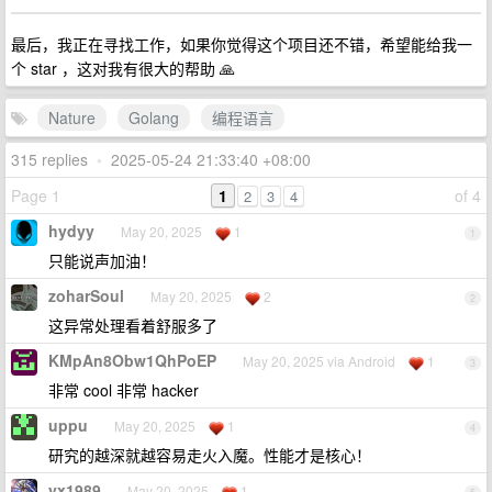
最后，我正在寻找工作，如果你觉得这个项目还不错，希望能给我一
个 star ，这对我有很大的帮助 🙏
Nature
Golang
编程语言
315 replies
•
2025-05-24 21:33:40 +08:00
Page 1
1
of 4
2
3
4
hydyy
May 20, 2025
1
1
只能说声加油！
zoharSoul
May 20, 2025
2
2
这异常处理看着舒服多了
KMpAn8Obw1QhPoEP
May 20, 2025 via Android
1
3
非常 cool 非常 hacker
uppu
May 20, 2025
1
4
研究的越深就越容易走火入魔。性能才是核心！
yx1989
May 20, 2025
1