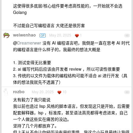
这使得很多底层/核心组件要考虑高性能的，一开始就不会选
Golang
不过能自己写编程语言 大佬还是很厉害
weiwenhao
May 20, 2025
1
OP
48
@
Dreamerwwr
没有 AI 编程语言吧，我倒是一直在思考 AI 时代
的编程语言是什么样子的，我最终的想法大概是
1. 测试变得无比重要
2. ai 编写代码后应该由开发者 review ，所以可读性很重要
3. 传统的以文件为载体的编程结构可能不适合 ai 进行开发（具
体的想法我就先不透漏了）
rozbo
May 20, 2025
10
49
太有毅力了我只能说
我以前也造过 lisp 风格的脚本语言，但发现这只是开始，后需要
配套解释器，lsp ，标准库，甚至语法高亮都得考虑进来，自己
一个人做这些实在痛苦的没边。
坚持了几个月都放弃了。
但上天从不会让你经历没有用的事情。我这个小玩具最终让我得