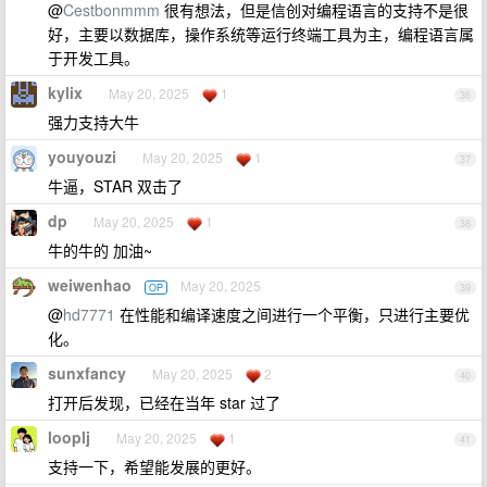
@
Cestbonmmm
很有想法，但是信创对编程语言的支持不是很
好，主要以数据库，操作系统等运行终端工具为主，编程语言属
于开发工具。
kylix
May 20, 2025
1
36
强力支持大牛
youyouzi
May 20, 2025
1
37
牛逼，STAR 双击了
dp
May 20, 2025
1
38
牛的牛的 加油~
weiwenhao
May 20, 2025
OP
39
@
hd7771
在性能和编译速度之间进行一个平衡，只进行主要优
化。
sunxfancy
May 20, 2025
2
40
打开后发现，已经在当年 star 过了
looplj
May 20, 2025
1
41
支持一下，希望能发展的更好。