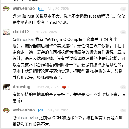
weiwenhao
May 20, 2025
OP
93
@
bv
和 rust 关系基本不大，我也不太熟悉 rust 编程语言。仅仅
是类型声明上参考了 rust 实现。
xixi1412
May 20, 2025
94
@
Binwalker
推荐 “Writing a C Compiler“ 这本书（ 24 年出
版）。编译器前后端整个实现流程，无任何三方库依赖，手把手
带你走一遍，复杂的东西都拆解为很简单的概念给你讲解。章节
设计，语言表达都很棒。没有学过编译原理看他也是很轻松，可
以看完这本书合作和看的同时补一下。要是有编译原理基础的，
基本上就是把理论直接落地实现，把那些离散/抽象的点，联系
并应用起来，经脉都畅通了。
Arrowing
May 20, 2025
1
95
有能坚持的事情真的是太美好了，关键是 OP 还能坚持下来，厉
害 👍
weiwenhao
May 20, 2025
OP
96
@
closedevice
之前做 CDN 和边缘计算。编程语言主要是兴趣
推动和工作关系不大。