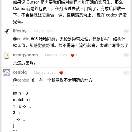
如果说 Cursor 是需要我们结对编程才能干活的实习生，那么
Codex 就是外包员工，任务甩过去就不用管了，完成后验收一
下，不合格就让它重做一遍，直到满意为止， 现在 codex 还没
完善。
lifespy
May 20, 2025
69
@
cenbiq
#65 哈哈同感，无论是异常处理，还是协程，结构体
默认值，都感觉很舒适。恨不得马上流行起来，太适合写业务了
mengyaoren
May 20, 2025
1
70
真这厉害啊。
cenbiq
May 20, 2025
1
71
@
cenbiq
唯一有一个我觉得不太明确的地方
```
int n = 3
match n {
1 | 2 -> ...
3 -> ..
_ -> ...
}
```