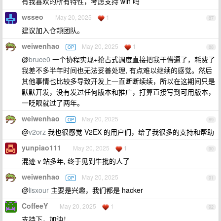
有我喜欢的所有特性，考虑支持 win 吗
wsseo
May 20, 2025
1
87
建议加入仓颉团队。
weiwenhao
May 20, 2025
1
OP
88
@
bruce0
一个协程实现+抢占式调度直接把我干懵逼了，耗费了
我差不多半年时间也无法妥善处理, 有点难以继续的感觉。然后
其他事情也比较多导致开发上一直断断续续，所以在这期间只是
默默开发，没有发过任何版本和推广，打算直接写到可用版本，
一眨眼就过了两年。
weiwenhao
May 20, 2025
OP
89
@
v2orz
我也很感觉 V2EX 的用户们，给了我很多的支持和帮助
yunpiao111
May 20, 2025
1
90
混迹 v 站多年, 终于见到牛批的人了
weiwenhao
May 20, 2025
OP
91
@
lisxour
主要是兴趣，我们都是 hacker
CoffeeY
May 20, 2025
1
92
支持下，加油！