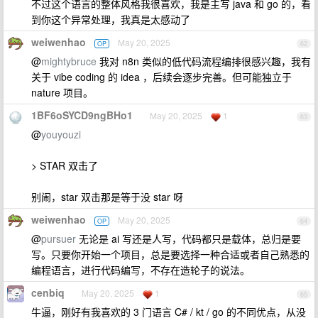
不过这个语言的整体风格我很喜欢，我是主写 java 和 go 的，看
到你这个异常处理，我真是太感动了
weiwenhao
May 20, 2025
OP
62
@
mightybruce
我对 n8n 类似的低代码流程编排很感兴趣，我有
关于 vibe coding 的 idea ，后续会逐步完善。但可能独立于
nature 项目。
1BF6oSYCD9ngBHo1
May 20, 2025
1
63
@
youyouzi
> STAR 双击了
别闹，star 双击那是等于没 star 呀
weiwenhao
May 20, 2025
OP
64
@
pursuer
无论是 ai 写还是人写，代码都只是载体，总归是要
写。只要你开始一个项目，总是要选择一种合适或者自己熟悉的
编程语言，进行代码编写，不存在造轮子的说法。
cenbiq
May 20, 2025
1
65
牛逼，刚好有我喜欢的 3 门语言 C# / kt / go 的不同优点，从没