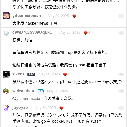
有这个 nature ，最终也是将其他特性丰富的语言的碎片组合，
除了使生态分裂，感觉也没什么好处。
yituanmaoxian
May 20, 2025
1
27
大佬发 hacker news 了吗
c9wB702Sy09OqLkC
May 20, 2025
1
28
很棒，加油
写编程语言的复杂度可想而知，op 是怎么坚持下来的。
论编程语言的简洁与优雅，我感觉 python 相当不错了
zlkent
May 20, 2025
1
PRO
29
虽然看不懂，但这种大牛，github 上还是要 star 一下表示支持~
weiwenhao
May 20, 2025
OP
30
@
yituanmaoxian
今晚或者明晚发。
joyoyao
May 20, 2025
1
31
加油，但是编程语言没个 5-10 年成不了气候，还要有自己的杀
手锏应用。比如 go 有 docker, k8s 。rust 有 Wasm