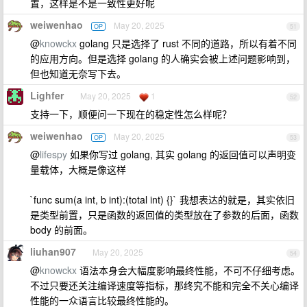
置，这样是不是一致性更好呢
weiwenhao
May 20, 2025
OP
51
@
knowckx
golang 只是选择了 rust 不同的道路，所以有着不同
的应用方向。但是选择 golang 的人确实会被上述问题影响到，
但也知道无奈写下去。
Lighfer
May 20, 2025
1
52
支持一下，顺便问一下现在的稳定性怎么样呢？
weiwenhao
May 20, 2025
OP
53
@
lifespy
如果你写过 golang, 其实 golang 的返回值可以声明变
量载体，大概是像这样
`func sum(a int, b int):(total int) {}` 我想表达的就是，其实依旧
是类型前置，只是函数的返回值的类型放在了参数的后面，函数
body 的前面。
liuhan907
May 20, 2025
54
@
knowckx
语法本身会大幅度影响最终性能，不可不仔细考虑。
不过只要还关注编译速度等指标，那终究不能和完全不关心编译
性能的一众语言比较最终性能的。