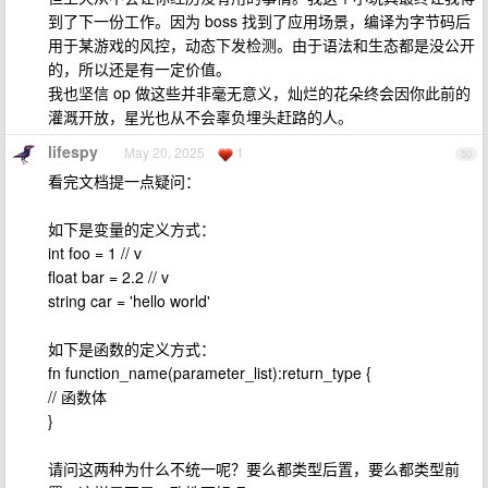
到了下一份工作。因为 boss 找到了应用场景，编译为字节码后
用于某游戏的风控，动态下发检测。由于语法和生态都是没公开
的，所以还是有一定价值。
我也坚信 op 做这些并非毫无意义，灿烂的花朵终会因你此前的
灌溉开放，星光也从不会辜负埋头赶路的人。
lifespy
May 20, 2025
1
50
看完文档提一点疑问：
如下是变量的定义方式：
int foo = 1 // v
float bar = 2.2 // v
string car = 'hello world'
如下是函数的定义方式：
fn function_name(parameter_list):return_type {
// 函数体
}
请问这两种为什么不统一呢？要么都类型后置，要么都类型前