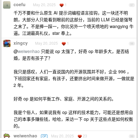
coefu
May 20, 2025
1
97
千万不要和什么原生 AI 提示词编程语言挂钩，这一块还不明
朗，大部分人只能看到眼前的这部分，当前的 LLM 已经是强弩
之末了。不是捧一踩一，你比另外一个喷天喷地的 wangying 牛
逼。江湖最高礼仪，star 奉上。
xingcy
May 20, 2025
1
98
@
weiwenhao
只能说 op 太强了，好奇 op 年龄多大，是否结
婚，是否有孩子了？
我只是感叹，人们一直说国内的开源氛围并不好，企业 996 ，
下班回家还有家庭，有孩子，还要挤出时间来做开源，一做就是
2 年。
好奇 op 是如何平衡工作、家庭、开源之间的关系的。
我是个俗人，如果说我有 op 这样的技术能力，可能还是想用自
己的本事多赚些钱，哈哈，采访一下 op 关于这些点是如何权衡
的。
weiwenhao
May 20, 2025
23
OP
99