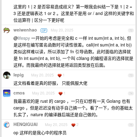
这里的 1 | 2 是否容易造成歧义？第一眼我会纠结一下是 1 | 2 =
3 还是逻辑表达 1 or 2 。这里是不是用 or / and 这样的关键字和
位运算符 | 区分一下更好呢
weiwenhao
May 20, 2025
OP
72
@
lifespy
一开始的考虑是完全和 c 一样 int sum(int a, int b), 但
是这样在编写匿名函数时可读性很差。call(int sum(int a, int b))
类似这样难以读，所以添加了 fn 引导函数。此时面临的选择就
是 fn int sum(int a, int b), 一个叫 c3lang 的编程语言的选择就是
这样。而我最终的选择就是将返回类型放在后面。
lepig
May 20, 2025
1
73
这文档看着是真的舒服， 只能佩服大佬
cmos
May 20, 2025
1
74
我最喜欢的是 rust 的 cargo ，一只在幻想有一天 Golang 也有
cargo ，但是迟迟没有动手自己搞一个。看了一下，你的基础太
扎实了，nature 的编译器后端还是自己做的。
HENQIGUAI
May 20, 2025
2
75
op 这样的是我心中的程序员