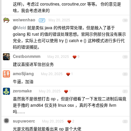
这样)，考虑过 coroutines, coroutine,cor 等等。 你的意见是
啥，我会考虑进来的
weiwenhao
May 20, 2025
OP
18
@
Meld
就是类似 java 的传统异常处理，但是融入了基于
golang 和 rust 的值的错误处理思想。官网示例部分我没有展示
完全，实际上也可以使用 try {} catch e {} 这种模式进行多行代
码的错误捕捉。
Cestbonmmm
May 20, 2025
9
19
建议直接进军信创业务
amoSjiang
May 20, 2025
1
20
牛逼，加油
zeromake
May 20, 2025
1
21
虽然我不是很想打击 op ，但是仔细看了一下发现二进制后端竟
是手撸的 amd64 仅支持 linux osx ，真的不考虑投奔 llvm
吗……
supuwoerc
May 20, 2025
2
22
光是文档质量就能看出来 op 是个大佬