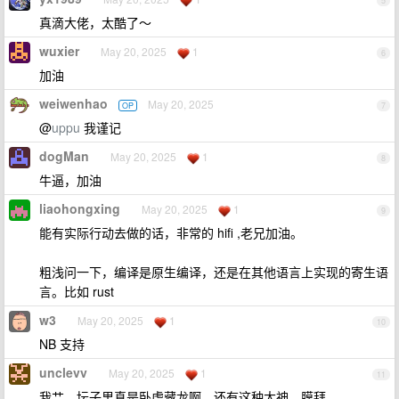
5
真滴大佬，太酷了～
wuxier
May 20, 2025
1
6
加油
weiwenhao
May 20, 2025
OP
7
@
uppu
我谨记
dogMan
May 20, 2025
1
8
牛逼，加油
liaohongxing
May 20, 2025
1
9
能有实际行动去做的话，非常的 hifi ,老兄加油。
粗浅问一下，编译是原生编译，还是在其他语言上实现的寄生语
言。比如 rust
w3
May 20, 2025
1
10
NB 支持
unclevv
May 20, 2025
1
11
我艹，坛子里真是卧虎藏龙啊，还有这种大神，膜拜