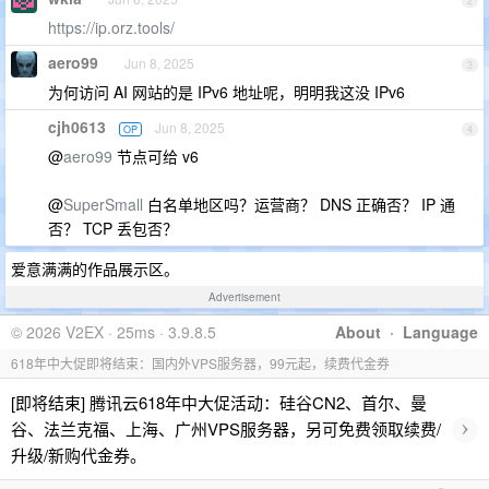
2
https://ip.orz.tools/
aero99
Jun 8, 2025
3
为何访问 AI 网站的是 IPv6 地址呢，明明我这没 IPv6
cjh0613
Jun 8, 2025
OP
4
@
aero99
节点可给 v6
@
SuperSmall
白名单地区吗？运营商？ DNS 正确否？ IP 通
否？ TCP 丢包否？
爱意满满的作品展示区。
Advertisement
© 2026 V2EX · 25ms · 3.9.8.5
About
·
Language
618年中大促即将结束：国内外VPS服务器，99元起，续费代金券
[即将结束] 腾讯云618年中大促活动：硅谷CN2、首尔、曼
›
谷、法兰克福、上海、广州VPS服务器，另可免费领取续费/
升级/新购代金券。