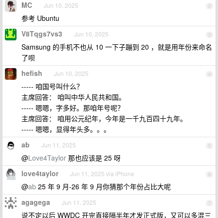
MC
Jun 10, 2025
2
参考 Ubuntu
V8Tqgs7vs3
Jun 10, 2025
3
Samsung 的手机不也从 10 一下子蹦到 20 ，就是用年份来命名
了呗
hefish
Jun 10, 2025
4
----- 咱国号叫什么？
主席回答： 咱叫中华人民共和国。
----- 嗯嗯，字多好。那咱年号呢？
主席回答： 咱用公元纪年，今年是一千九百四十九年。
----- 嗯嗯，显得年头多。。。
ab
Jun 11, 2025
5
@
Love4Taylor
那也应该是 25 呀
love4taylor
Jun 11, 2025 via iPhone
6
@
ab
25 年 9 月-26 年 9 月你猜那个年份占比大呢
agagega
Jun 11, 2025
7
说不定以后 WWDC 开完直接隔半年才发正式版，又可以多混三