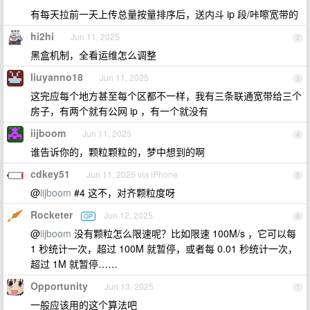
有每天拉前一天上传总量按量排序后，送内斗 ip 段/咔嚓宽带的
hi2hi
Jun 11, 2025
2
黑盒机制，全看运维怎么调整
liuyanno18
Jun 11, 2025
3
这完应每个地方甚至每个区都不一样，我有三条联通宽带给三个
房子，有两个就有公网 ip ，有一个就没有
iijboom
Jun 11, 2025
4
谁告诉你的，颗粒颗粒的，梦中想到的啊
cdkey51
Jun 11, 2025 via iPhone
5
@
iijboom
#4 这不，对齐颗粒度呀
Rocketer
Jun 12, 2025
OP
6
@
iijboom
没有颗粒怎么限速呢？比如限速 100M/s ，它可以每
1 秒统计一次，超过 100M 就暂停，或者每 0.01 秒统计一次，
超过 1M 就暂停……
Opportunity
Jun 13, 2025
7
一般应该用的这个算法吧