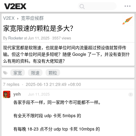
V2EX
宽带症候群
›
家宽限速的颗粒是多大？
By
Rocketer
at Jun 11, 2025 · 3557 views
现代家宽都是软限速，也就是单位时间内流量超过预设值就暂停传
输。但这个单位时间是多短呢？随便 Google 了一下，并没有查到什
么有用的资料。有没有大佬知道？
家宽
限速
颗粒
7 replies
•
2025-06-13 21:29:49 +08:00
yeh
Jun 11, 2025
1
各家手段不一样，同一家跨个市可能都不一样。
有全天不限时段 udp 卡死 5mbps 的
有每晚 18-23 点不分 udp tcp 卡死 10mbps 的