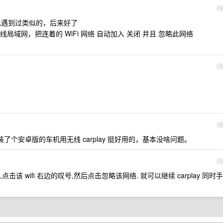
1
y 也遇到过类似的，后来好了
域网，把连着的 WiFi 网络 自动加入 关闭 并且 忽略此网络
1
1
 ，安装了个安卓版的车机用无线 carplay 挺好用的，基本没啥问题。
1
设置,点击该 wifi 右边的叹号,然后点击忽略该网络. 就可以继续 carplay 同时手