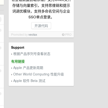
存储与向量索引，支持思维链和提示
词调优模块，支持多命名空间与企业
SSO单点登录。
开源代码
1
Promoted by
veotax
PRO
Support
2
根据产品序列号查看状态
›
，
有用链接
Apple 产品更新周期
›
3
Other World Computing 性能升级
›
Apple 软件 Beta 测试
›
4