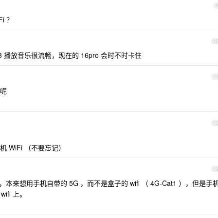
i ？
1
13 播放音乐很流畅，现在的 16pro 会时不时卡住
1
呢
1
WiFi （不要忘记）
1
，本来想用手机自带的 5G ，而不是盒子的 wifi （ 4G-Cat1 ），但是手
ifi 上。