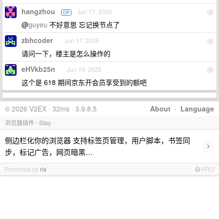
hangzhou
Jun 17, 2025
OP
3
@
guyeu
不好意思 忘记换节点了
zbhcoder
Jun 17, 2025
4
请问一下，楼主是怎么操作的
eHVkb25n
Jun 19, 2025
5
这个是 618 期间京东开会员享受到的额吧
© 2026 V2EX · 32ms · 3.9.8.5
About
·
Language
浏览器插件 - Stay
侧边栏化你的浏览器 支持标签页管理，用户脚本，书签同
›
步，标记广告，网页暗黑…
Promoted by
ris
PRO