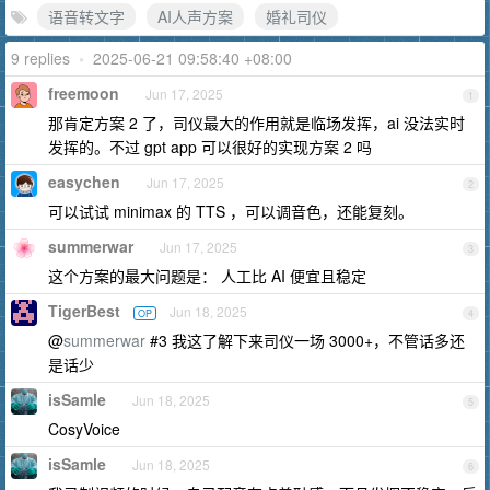
语音转文字
AI人声方案
婚礼司仪
9 replies
•
2025-06-21 09:58:40 +08:00
freemoon
Jun 17, 2025
1
那肯定方案 2 了，司仪最大的作用就是临场发挥，ai 没法实时
发挥的。不过 gpt app 可以很好的实现方案 2 吗
easychen
Jun 17, 2025
2
可以试试 minimax 的 TTS ，可以调音色，还能复刻。
summerwar
Jun 17, 2025
3
这个方案的最大问题是： 人工比 AI 便宜且稳定
TigerBest
Jun 18, 2025
OP
4
@
summerwar
#3 我这了解下来司仪一场 3000+，不管话多还
是话少
isSamle
Jun 18, 2025
5
CosyVoice
isSamle
Jun 18, 2025
6