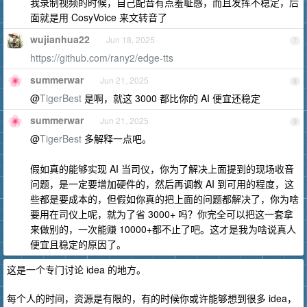
我录制视频的时候，自己配音有点羞耻感，而且发挥不稳定，后
面就是用 CosyVoice 来文转音了
wujianhua22
Jun 18, 2025
7
https://github.com/rany2/edge-tts
summerwar
Jun 21, 2025
8
@
TigerBest
是啊，就这 3000 都比你的 AI 便宜还稳定
summerwar
Jun 21, 2025
9
@
TigerBest
多解释一点吧。
假如真的能够实现 AI 当司仪，你为了解决上面提到的现场收音
问题，是一定要增加硬件的，然后再调教 AI 到可用的程度，这
些都是要成本的，但假如你真的把上面的问题都解决了，你为啥
要用在司仪上呢，就为了省 3000+ 吗？你完全可以把这一套拿
来做别的，一次能赚 10000+都不止了吧。这才是我为啥说真人
便宜且稳定的原因了。
这是一个专门讨论 idea 的地方。
每个人的时间，资源是有限的，有的时候你或许能够想到很多 idea，