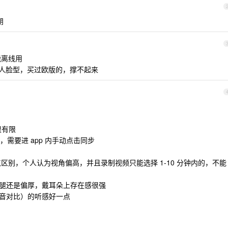
朋
能离线用
亚洲人脸型，买过欧版的，撑不起来
很有限
差，需要进 app 内手动点击同步
点区别，个人认为视角偏高，并且录制视频只能选择 1-10 分钟内的，不能
镜腿还是偏厚，戴耳朵上存在感很强
哨音对比）的听感好一点