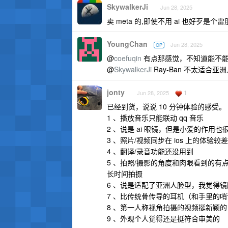
SkywalkerJi
Jun 28, 2025
卖 meta 的,即使不用 ai 也好歹是个雷
YoungChan
Jun 28, 2025
OP
@
coefuqin
有点那感觉，不知道能不
@
SkywalkerJi
Ray-Ban 不太适合
jonty
1
Jun 28, 2025
已经到货，说说 10 分钟体验的感受。
1 、播放音乐只能联动 qq 音乐
2 、说是 ai 眼镜，但是小爱的作用也
3 、照片/视频同步在 ios 上的体验较
4 、翻译/录音功能还没用到
5 、拍照/摄影的角度和肉眼看到的有
长时间拍摄
6 、说是适配了亚洲人脸型，我觉得
7 、比传统骨传导的耳机（和手里的
8 、第一人称视角拍摄的视频挺新颖的
9 、外观个人觉得还是挺符合审美的