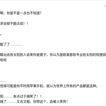
啊，你是不是一点也不知道？
求全部不能达成！！
。
能了了…………
睛出去房太阳别人会笑你是傻子，你以为是欧美那些专业防太阳的轻便高
哈哈
……
觉得可能是你平时用苹果手机，就以为世界上所有的产品都是这种。
阳………有点过于搞笑了！！
镜了………又丑又粗，你带这个，会被人笑死！