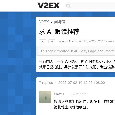
V2EX
问与答
›
求 AI 眼镜推荐
YoungChan
·
Jun 27, 2025
· 2047 views
This topic created in 407 days ago, the info
一直想入手一个 AI 眼镜，看了下昨晚发布小米
就是日常拍娃，另外就是开车防太阳，我应该选择
7 replies
•
2025-07-02 10:42:05 +08:00
coefu
Jun 27, 2025
按照这些屌毛的尿性，现在 llm 数
镜扎堆出现就很明显。