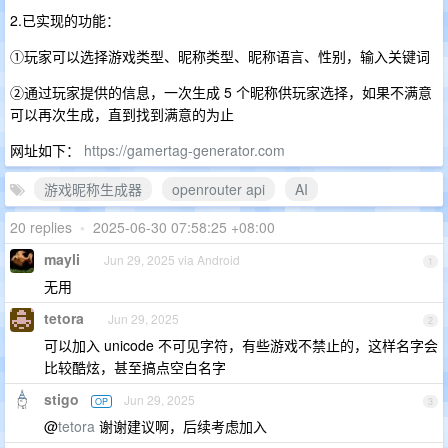
2.已实现的功能：
①玩家可以选择游戏类型、昵称类型、昵称语言、性别，输入关键词
②通过玩家提供的信息，一次生成 5 个昵称供玩家选择，如果不满意
可以再次生成，直到找到满意的为止
网址如下：
https://gamertag-generator.com
游戏昵称生成器
openrouter api
AI
20 replies
•
2025-06-30 07:58:25 +08:00
mayli
Jun 29, 2025 via Android
1
无用
tetora
Jun 29, 2025
2
可以加入 unicode 不可见字符，有些游戏不禁止的，这样名字会
比较酷炫，甚至搞点空白名字
stigo
Jun 29, 2025
OP
3
@
tetora
谢谢建议啊，后续考虑加入