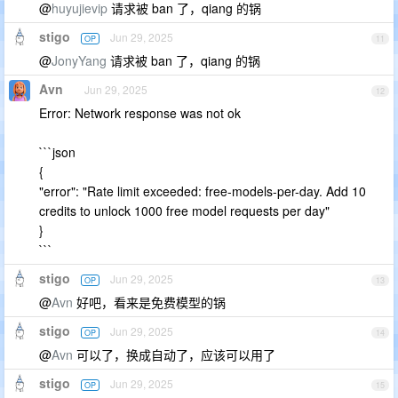
@
huyujievip
请求被 ban 了，qiang 的锅
stigo
Jun 29, 2025
OP
11
@
JonyYang
请求被 ban 了，qiang 的锅
Avn
Jun 29, 2025
12
Error: Network response was not ok
```json
{
"error": "Rate limit exceeded: free-models-per-day. Add 10
credits to unlock 1000 free model requests per day"
}
```
stigo
Jun 29, 2025
OP
13
@
Avn
好吧，看来是免费模型的锅
stigo
Jun 29, 2025
OP
14
@
Avn
可以了，换成自动了，应该可以用了
stigo
Jun 29, 2025
OP
15