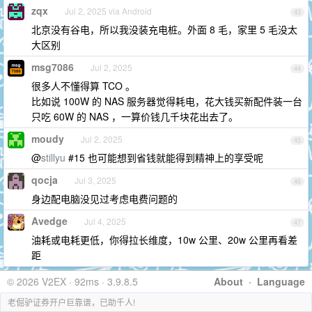
zqx
Jul 2, 2025 via Android
43
北京没有谷电，所以我没装充电桩。外面 8 毛，家里 5 毛没太
大区别
msg7086
Jul 2, 2025
44
很多人不懂得算 TCO 。
比如说 100W 的 NAS 服务器觉得耗电，花大钱买新配件装一台
只吃 60W 的 NAS ，一算价钱几千块花出去了。
moudy
Jul 2, 2025
45
@
stillyu
#15 也可能想到省钱就能得到精神上的享受呢
qocja
Jul 3, 2025
46
身边配电脑没见过考虑电费问题的
Avedge
Jul 4, 2025
47
油耗或电耗更低，你得拉长维度，10w 公里、20w 公里再看差
距
© 2026 V2EX · 92ms · 3.9.8.5
About
·
Language
老倔驴证券开户巨靠谱，已助千人!