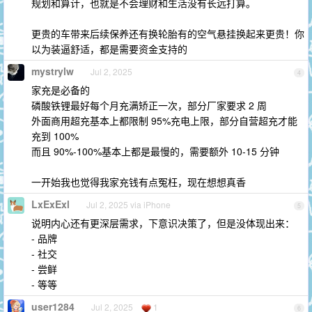
规划和算计，也就是不会理财和生活没有长远打算。
更贵的车带来后续保养还有换轮胎有的空气悬挂换起来更贵！你
以为装逼舒适，都是需要资金支持的
mystrylw
Jul 2, 2025
4
家充是必备的
磷酸铁锂最好每个月充满矫正一次，部分厂家要求 2 周
外面商用超充基本上都限制 95%充电上限，部分自营超充才能
充到 100%
而且 90%-100%基本上都是最慢的，需要额外 10-15 分钟
一开始我也觉得我家充钱有点冤枉，现在想想真香
LxExExl
Jul 2, 2025 via iPhone
5
说明内心还有更深层需求，下意识决策了，但是没体现出来：
- 品牌
- 社交
- 尝鲜
- 等等
user1284
Jul 2, 2025
1
6