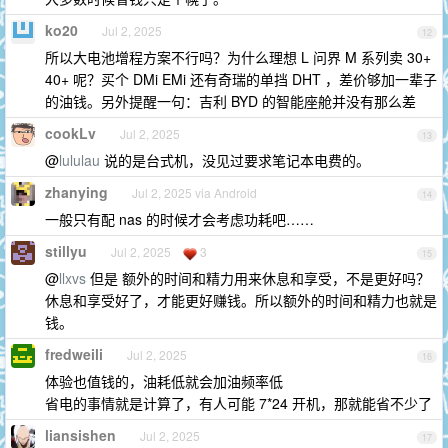
ko20
Jul 2, 2025
12
所以大电池增程方案不行吗？为什么理想 L 问界 M 系列卖 30+
40+ 呢？买个 DMi EMi 还有奇瑞的单挡 DHT ，差价够加一辈子
的油钱。另外提醒一句：吉利 BYD 的智能座舱并没有那么差
cookLv
Jul 2, 2025
13
@
lululau
说的是台式机，没见过要求笔记本电费的。
zhanying
Jul 2, 2025 via Android
14
一般只有配 nas 的时候才会考虑功耗吧……
stillyu
Jul 2, 2025
3
15
@
llxvs
但是 额外的时间和精力用来休息和享受，不是更好吗？
休息和享受好了，才能更好赚钱。所以额外的时间和精力也就是
钱。
fredweili
Jul 2, 2025
16
体验也值钱的，油耗低就会加油频率低
省电的事情就是计算了，有人可能 7*24 开机，那就能省不少了
liansishen
Jul 2, 2025
17