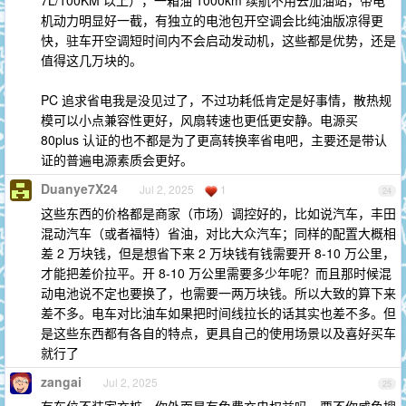
7L/100KM 以上），一箱油 1000km 续航不用去加油站，带电
机动力明显好一截，有独立的电池包开空调会比纯油版凉得更
快，驻车开空调短时间内不会启动发动机，这些都是优势，还是
值得这几万块的。
PC 追求省电我是没见过了，不过功耗低肯定是好事情，散热规
模可以小点兼容性更好，风扇转速也更低更安静。电源买
80plus 认证的也不都是为了更高转换率省电吧，主要还是带认
证的普遍电源素质会更好。
Duanye7X24
Jul 2, 2025
1
24
这些东西的价格都是商家（市场）调控好的，比如说汽车，丰田
混动汽车（或者福特）省油，对比大众汽车；同样的配置大概相
差 2 万块钱，但是想省下来 2 万块钱有钱需要开 8-10 万公里，
才能把差价拉平。开 8-10 万公里需要多少年呢？而且那时候混
动电池说不定也要换了，也需要一两万块钱。所以大致的算下来
差不多。电车对比油车如果把时间线拉长的话其实也差不多。但
是这些东西都有各自的特点，更具自己的使用场景以及喜好买车
就行了
zangai
Jul 2, 2025
25