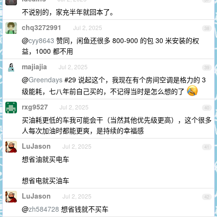
不说别的，家充半年就回本了。
chq3272991
Jul 2, 2025
38
@
cyy8643
赞同，闲鱼还很多 800-900 的包 30 米安装的权
益，1000 都不用
majiajia
Jul 2, 2025
39
@
Greendays
#29 说起这个，我现在有个房间空调是格力的 3
级能耗，七八年前自己买的，不记得当时是怎么想的了
rxg9527
Jul 2, 2025
40
买油耗更低的车我可能会干（当然其他优先级更高），这个很多
人每次加油时都能更爽，是持续的幸福感
LuJason
Jul 2, 2025
41
想省油就买电车
想省电就买油车
LuJason
Jul 2, 2025
42
@
zh584728
想省钱就不买车