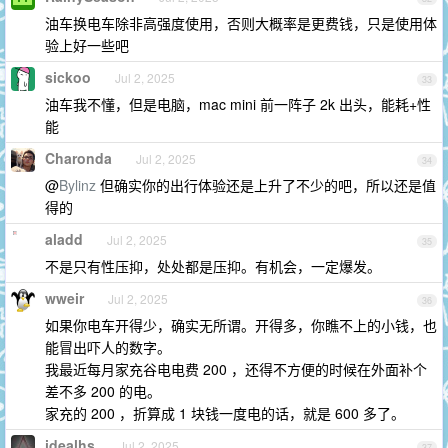
油车换电车除非高强度使用，否则大概率是更费钱，只是使用体
验上好一些吧
sickoo
Jul 2, 2025
33
油车我不懂，但是电脑，mac mini 前一阵子 2k 出头，能耗+性
能
Charonda
Jul 2, 2025
34
@
Bylinz
但确实你的出行体验还是上升了不少的吧，所以还是值
得的
aladd
Jul 2, 2025
35
不是只有性压抑，处处都是压抑。有机会，一定爆发。
wweir
Jul 2, 2025
36
如果你电车开得少，确实无所谓。开得多，你瞧不上的小钱，也
能冒出吓人的数字。
我最近每月家充谷电电费 200 ，还得不方便的时候在外面补个
差不多 200 的电。
家充的 200 ，折算成 1 块钱一度电的话，就是 600 多了。
idealhs
Jul 2, 2025
37