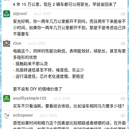
4 年 10 万公里，现在 2 辆车都可以用家充，早就省回来了
zzjcool
Jul 2, 2025
18
家充好啊，你一两年几万公里都开不到吗，而且两年下来能省不
少时间，如果你一两年几万公里都开不到，那是不是考虑自己并
不需要车
clue
Jul 2, 2025
19
电脑这个，同样的性能功耗低，表明能效好，续航长，甚至有更
多隐形的优势
- 接触起来不那么烫
- 风扇转速低甚至不转，噪音低、灰尘少
- 运行温度低，芯片老化速度慢，更稳定
更不说有 DIY 的情绪价值了
soulflysimple123
Jul 2, 2025
20
买车不只看油耗，要看综合体验，比如油车相同马力要多少钱?
echopeter
Jul 2, 2025
21
感觉如果时间和精力这个因素是比较顺路或者顺便的话，在外面