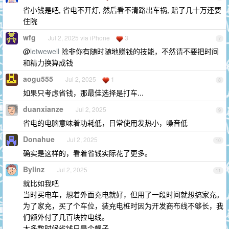
省小钱是吧, 省电不开灯, 然后看不清路出车祸, 赔了几十万还要
住院
wfg
Jul 2, 2025 via iPhone
3
7
@
letwewell
除非你有随时随地赚钱的技能，不然请不要把时间
和精力换算成钱
aogu555
Jul 2, 2025
1
8
如果只考虑省钱，那最佳选择是打车...
duanxianze
Jul 2, 2025
9
省电的电脑意味着功耗低，日常使用发热小，噪音低
Donahue
Jul 2, 2025
10
确实是这样的，看着省钱实际花了更多。
Bylinz
Jul 2, 2025
11
就比如我吧
当时买电车，想着外面充电就好，但用了一段时间就想搞家充。
为了家充，买了个车位，装充电桩时因为开发商布线不够长，我
们额外付了几百块拉电线。
大多数时候省钱只是个幌子。