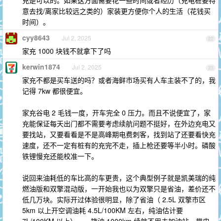
充是可以的。如果这方面需要花一些时间或者经历（充电桩要特
意去找/离家比较远之类的）家装更方便你个人的生活（花钱买
时间）。
cyy8643
Jul 2, 2025
22
家充 1000 块钱不就拿下了吗
kerwin1874
Jul 2, 2025
23
家充不都是买车送的吗？或者海鲜市场买有人车主装不了的，我
记得 7kw 都很便宜。
家充谷电 2 毛钱一度，开车完全 0 压力。而且不说便宜了，家
充能保证每天出门都不需要考虑续航问题不挺好，在外边充电又
要找站，又要看看是不是高峰期电费刺客，找到站了还要看快充
速度，还不一定有桩有的充完不走，插上枪还要等半小时。磷酸
铁锂慢充还能校准一下。
说回来油耗低的车比高的车更贵，这个典型例子就是凯美瑞的纯
燃油版和双擎混动版，一开始我也以为双擎只是省油，差价还不
低几万块。实际开过体验很明显，除了省油（ 2.5L 双擎市区
5km 以上开空调油耗 4.5L/100KM 左右，纯油估计要