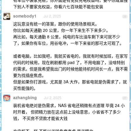
有车位不装家充桩，你外面是有免费充电权益吗，要不你咸鱼搜
下别人不要家充权益，你看六七百块能不能包安装
somebody1
Jul 2, 2025
26
这玩意没有统一的答案，跟你的使用场景相关。
你比如每天通勤 20 公里，你一年下来生不下来多少。
再比如，每天通勤 8 公里，纯电的车比油车剩下来可就不少
了，如果你有车位，用谷电冲，一年下来省的那可太可观了。
或者电脑，比如我吧，我就买省电的，我就有时候加班，在家写
代码的时候用，现在刷剧都用 pad 了，不用电脑了，没啥特别
的需求。但是我希望我出门的时候他能待机时间长一点，我不需
要为找插座焦虑。
但是如果你打游戏，尤其是 3A 大作，那省电就是伪需求了，就
买性能强的。
azhangbing
Jul 2, 2025
27
装机省电绝对是伪需求，NAS 省电还稍微有点道理 毕竟 24 小
时开着， 但把精力放在这点前上没啥意思，小省省不了多少
钱， 不买房不贷款才能省大钱