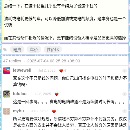
总结一下，在这个帖里几乎没有单纯为了省这个钱的
油耗或电耗更低的车，可以降低加油或充电的频度，这本身也是一个
优势
而在其他条件相近的情况下，更节能的设备大概率是品质更高的选择
电费
车价
性价比
47 replies
•
2025-07-04 08:25:28 +08:00
letwewell
Jul 2, 2025
4
1
家充这个不只是钱的问题，你自己出门找充电桩的时间和精力不
算钱吗？
lululau
Jul 2, 2025
2
2
这是一回事吗。。。省电的电脑难道不是为续航时间长吗。。。
myhu
Jul 2, 2025
1
3
所以更需要做好规划，所谓吃不穷算不穷算计不到就受穷，仅仅
是衣食方面的支出并不会让人贫穷，真正让人贫穷的原因是缺乏