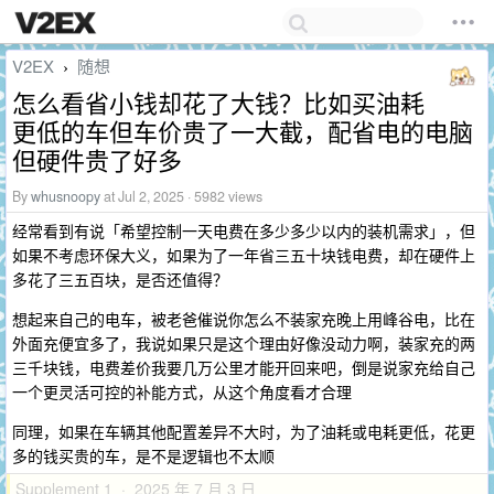
V2EX
随想
›
怎么看省小钱却花了大钱？比如买油耗
更低的车但车价贵了一大截，配省电的电脑
但硬件贵了好多
By
whusnoopy
at Jul 2, 2025 · 5982 views
经常看到有说「希望控制一天电费在多少多少以内的装机需求」，但
如果不考虑环保大义，如果为了一年省三五十块钱电费，却在硬件上
多花了三五百块，是否还值得？
想起来自己的电车，被老爸催说你怎么不装家充晚上用峰谷电，比在
外面充便宜多了，我说如果只是这个理由好像没动力啊，装家充的两
三千块钱，电费差价我要几万公里才能开回来吧，倒是说家充给自己
一个更灵活可控的补能方式，从这个角度看才合理
同理，如果在车辆其他配置差异不大时，为了油耗或电耗更低，花更
多的钱买贵的车，是不是逻辑也不太顺
Supplement 1 · 2025 年 7 月 3 日