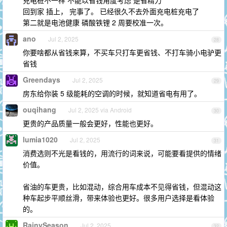
充电桩不一样 不能以省钱角度考虑 是省精力
回到家 插上， 完事了。 已经很久不去外面充电桩充电了
第二就是电池健康 磷酸铁锂 2 周要校准一次。
ano
Jul 2, 2025
28
你要啥都从省钱来算，不买车只打车更省钱、不打车骑小电驴更
省钱
Greendays
Jul 2, 2025
29
房东给你装 5 级能耗的空调的时候，就知道省电有用了。
ouqihang
Jul 2, 2025 via Android
30
更贵的产品质量一般会更好，性能也更好。
lumia1020
Jul 2, 2025
31
消费选则不光是看钱的，用流行的词来说，可能要看提供的情绪
价值。
省油的车更贵，比如混动，综合用车成本不见得省钱，但混动这
种车起步平顺丝滑，带来体验也更好。很多用户选择是看体验
的。
RainySeason
Jul 2, 2025
32