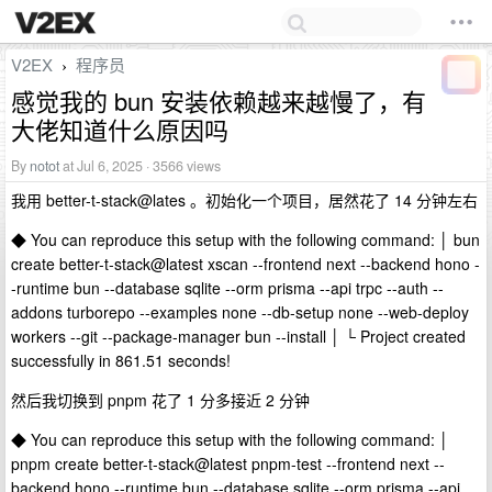
V2EX
程序员
›
感觉我的 bun 安装依赖越来越慢了，有
大佬知道什么原因吗
By
notot
at Jul 6, 2025 · 3566 views
我用 better-t-stack@lates 。初始化一个项目，居然花了 14 分钟左右
◆ You can reproduce this setup with the following command: │ bun
create better-t-stack@latest xscan --frontend next --backend hono -
-runtime bun --database sqlite --orm prisma --api trpc --auth --
addons turborepo --examples none --db-setup none --web-deploy
workers --git --package-manager bun --install │ └ Project created
successfully in 861.51 seconds!
然后我切换到 pnpm 花了 1 分多接近 2 分钟
◆ You can reproduce this setup with the following command: │
pnpm create better-t-stack@latest pnpm-test --frontend next --
backend hono --runtime bun --database sqlite --orm prisma --api