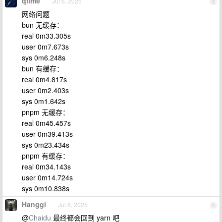
qilme
Jul 6, 2025
3
网络问题
bun 无缓存：
real 0m33.305s
user 0m7.673s
sys 0m6.248s
bun 有缓存：
real 0m4.817s
user 0m2.403s
sys 0m1.642s
pnpm 无缓存：
real 0m45.457s
user 0m39.413s
sys 0m23.434s
pnpm 有缓存：
real 0m34.143s
user 0m14.724s
sys 0m10.838s
Hanggi
Jul 6, 2025
4
@
Chaidu
最终都会回到 yarn 吧