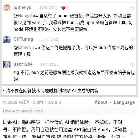
jqtmviyu
Jul 6, 2025
1
5
@
Hanggi
#4 自从有了 pnpm 硬链接, 体验提升太多, 新项目都
很少见到 yarn 了. 我最近把 bun 当成 npm 全局包管理工具, 切
node 环境也不影响, 安装也不需要提权.
CHTuring
Jul 7, 2025
6
@
jqtmviyu
#5 你这个倒是提醒了我，可以把 bun 当成全局包的
管理工具
user1284
Jul 7, 2025
7
zig 不行, bun 之前还想搞硬链接我就知道这东西开发者脑子有包
的
• 请不要在回答技术问题时复制粘贴 AI 生成的内容
© 2026 V2EX · 38ms · 3.9.8.5
About
·
Language
Link-AI.cc Cloude Code
Link-AI：像🌬呼吸一样丝滑的 AI 编码体验。 不掉线、不封
号、不降智。我们自己就在用这套 API 跑自研 SaaS，深知稳
›
定胜过一切。 新用户直赠 $5 余额! 官方价格一折起，让每一