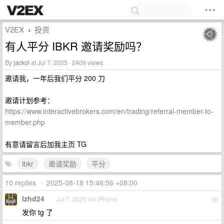
V2EX
投资
›
有人平分 IBKR 邀请奖励吗？
By
jackol
at Jul 7, 2025 · 2409 views
邀请我，一年后我们平分 200 刀
邀请计划参考：
https://www.interactivebrokers.com/en/trading/referral-member-to-
member.php
有意请留言后加我主页 TG
ibkr
邀请奖励
平分
10 replies
•
2025-08-18 15:46:56 +08:00
lzhd24
Jul 7, 2025 via iPhone
1
发你 tg 了