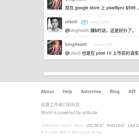
现在 google store 上 pixel8pro $
ufan0
Aug 5, 2025
OP
@
bingheath
赚$的话，这是好价了。
bingheath
Aug 6, 2025
@
ufan0
也是在 pixel 10 上市前的
About
·
Help
·
Advertise
·
Blog
·
API
创意工作者们的社区
World is powered by solitude
VERSION: 3.9.8.5 · 49ms ·
UTC 05:07
·
PVG 13:07
·
LAX 2
♥ Do have faith in what you're doing.