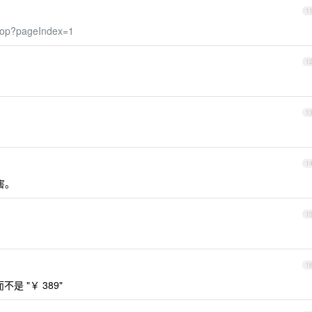
1
hop?pageIndex=1
1
1
1
害。
1
1
不是 "￥ 389"