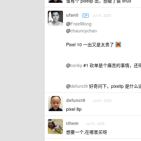
谁有个 pixelip 出，想破了装 linux
ufan0
Jul 31, 2025
OP
@
FreeWong
@
chauncychan
Pixel 10 一出又是太贵了
@
conky
#1 砍单是个痛苦的事情，还
@
defunct9
好奇问下，pixelip 是
defunct9
Jul 31, 2025
pixel 8p
tthem
Jul 31, 2025
想要一个,在哪里买呀