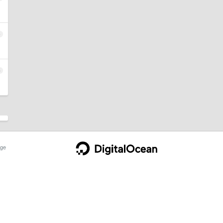
4
5
ge