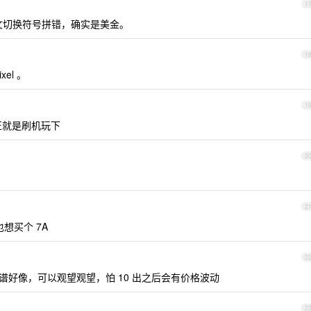
1
文切换符号拼错，确实是美金。
1
el 。
1
反正就是刷机玩下
2
2
想买个 7A
2
靠谱好像，可以观望观望，怕 10 出之后会有价格波动
2