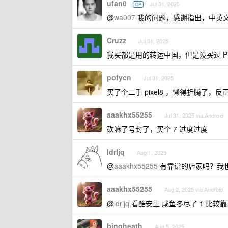
ufan0
Jul 31, 2025
OP
@
wa007
我的问题，感谢指出，中英
Cruzz
Jul 31, 2025
我买都是用的转运中国，但是没买过 Pix
pofycn
Jul 31, 2025
买了个二手 pixel8 ，懒得折腾了，
aaakhx55255
Jul 31, 2025 via Android
砍嘛了号封了，买个 7 过度过度
ldrljq
Aug 1, 2025
@
aaakhx55255
有靠谱的店家吗？我也
aaakhx55255
Aug 2, 2025 via Android
@
ldrljq
看酷安上 咸鱼冬尽了 1 比较
bingheath
Aug 5, 2025