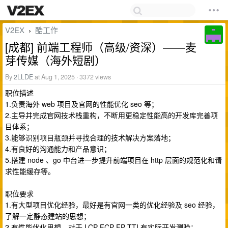
V2EX
酷工作
›
[成都] 前端工程师（高级/资深）——麦
芽传媒（海外短剧）
By
2LLDE
at Aug 1, 2025 · 3372 views
职位描述
1.负责海外 web 项目及官网的性能优化 seo 等；
2.主导并完成官网技术栈重构，不断用更稳定性能高的开发库完善项
目体系；
3.能够识别项目瓶颈并寻找合理的技术解决方案落地；
4.有良好的沟通能力和产品意识；
5.搭建 node 、go 中台进一步提升前端项目在 http 层面的规范化和请
求性能缓存等。
职位要求
1.有大型项目优化经验，最好是有官网一类的优化经验及 seo 经验，
了解一定静态建站的思想；
2.有性能优化思想，对于 LCP FCP FP TTI 有实际开发测验；