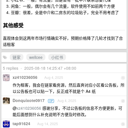
闲鱼：一般，偶尔会有几个流量，软件使用不如前两个方便
豆瓣：很差，全是中介和二房东的垃圾贴子，完全不用考虑了
其他感受
直观体会到这两年市场行情确实不好，预期价格降了几轮才找到了合
适租客
链家
wellcee
小红书
5 replies
•
2025-08-18 14:25:47 +08:00
xz410236056
Aug 4, 2025
1
作为租客，我会在链家看房源，然后直奔对应小区看公告板，所
以公告板也可以贴一下，反正成不就是个 A4 纸
Donquixote0917
Aug 4, 2025
OP
2
@
xz410236056
感谢分享，不过公告板的信息不方便更新，可
能后面想到什么补充说明不方便及时修改。
tap91624
Aug 14, 2025
3