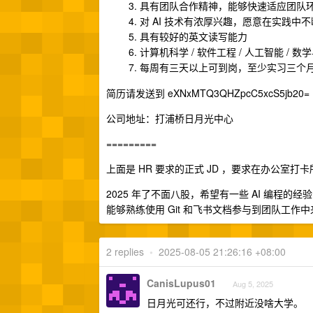
具有团队合作精神，能够快速适应团队
对 AI 技术有浓厚兴趣，愿意在实践中
具有较好的英文读写能力
计算机科学 / 软件工程 / 人工智能 
每周有三天以上可到岗，至少实习三个
简历请发送到 eXNxMTQ3QHZpcC5xcS5jb20=
公司地址：打浦桥日月光中心
=========
上面是 HR 要求的正式 JD ，要求在办公室
2025 年了不面八股，希望有一些 AI 编程的经
能够熟练使用 Git 和飞书文档参与到团队工作中
2 replies
•
2025-08-05 21:26:16 +08:00
CanisLupus01
Aug 5, 2025
日月光可还行，不过附近没啥大学。