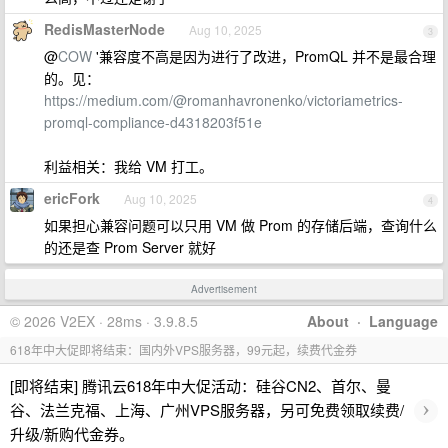
RedisMasterNode
Aug 10, 2025
3
@
COW
'兼容度不高是因为进行了改进，PromQL 并不是最合理
的。见：
https://medium.com/@romanhavronenko/victoriametrics-
promql-compliance-d4318203f51e
利益相关：我给 VM 打工。
ericFork
Aug 10, 2025
4
如果担心兼容问题可以只用 VM 做 Prom 的存储后端，查询什么
的还是查 Prom Server 就好
Advertisement
© 2026 V2EX · 28ms · 3.9.8.5
About
·
Language
618年中大促即将结束：国内外VPS服务器，99元起，续费代金券
[即将结束] 腾讯云618年中大促活动：硅谷CN2、首尔、曼
›
谷、法兰克福、上海、广州VPS服务器，另可免费领取续费/
升级/新购代金券。