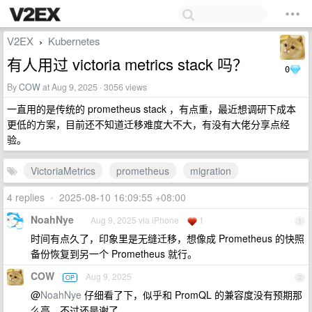
V2EX
Kubernetes
›
有人用过 victoria metrics stack 吗？
0
By
COW
at Aug 9, 2025 · 3056 views
一直用的是传统的 prometheus stack ，有点重，最近想调研下成本
更低的方案，目前还不知道迁移难度大不大，有没有大佬分享点经
验。
VictoriaMetrics
prometheus
migration
4 replies
•
2025-08-10 16:09:55 +08:00
NoahNye
Aug 9, 2025 via iPhone
1
1
时间有点久了，印象里是无缝迁移，想像成 Prometheus 的快照
备份恢复到另一个 Prometheus 就行。
COW
Aug 9, 2025
OP
2
@
NoahNye
仔细看了下，似乎和 PromQL 的兼容度没有预期那
么高，不过还是谢了