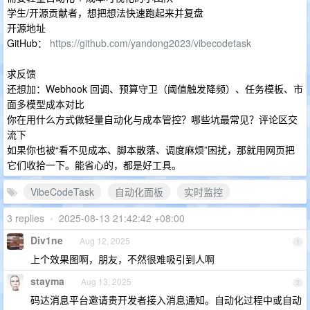
学生/开源贡献者，想把想法快速跑起来并复盘
开源地址
GitHub：
https://github.com/yandong2023/vibecodetask
求反馈
还想加：Webhook 回调、预算守卫（阈值触发降频）、任务模板、市
面多模型成本对比
你在用什么方式做轻量自动化与成本管控？哪些坑最常见？评论区交
流下
如果你也被“看不见成本、脚本散落、调度麻烦”困扰，那就用网页把
它们收拾一下。能省心的，都是好工具。
VibeCodeTask
自动化面板
实时监控
3 replies
•
2025-08-13 21:42:42 +08:00
Div1ne
Aug 12, 2025
1
上个效果图啊，朋友，不然很难吸引到人啊
stayma
Aug 13, 2025
2
码达消息平台邀请贵开发者接入消息通知。自动化过程中或自动