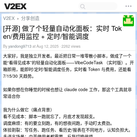
V2EX
分享创造
›
[开源] 做了个轻量自动化面板：实时 Tok
en/费用监控 + 定时/智能调度
By
yandong9713
at Aug 12, 2025 · 2262 views
大家好，我是独立开发者。最近把日常一堆零散小脚本，做成了一个
能“看得见成本”的轻量自动化面板——VibeCodeTask （实时版）。开
箱即用，能即时/定时/智能调度任务，实时看 Token 与费用，还能看
7/15/30 天趋势。
如果你想在你睡觉的时候也想让 claude code 工作，那这个工具就非
常适合你
我为什么做它（痛点背景）
看不见成本：脚本一跑就忘了，月底才发现超支。
调度麻烦：有的要立刻跑，有的想夜间跑，手动盯太费劲。
体验割裂：写任务、跑任务、看历史/报表在不同地方，认知负担大。
多语言场景：中英使用者都需要，反复切换很烦。