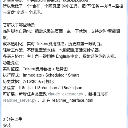
所以我做了一个“合在一个网页里”的小工具，把“写任务→执行→监控
→复盘”变成一个闭环。
它解决了哪些场景
临时脚本自动化：把需求丢进页面，点一下就跑，支持定时/智能调
度。
成本透明化：实时 Token/费用监控，历史趋势一眼明白。
轻量工作流：不建重型流水线，也能把重复活交给机器。
多语言协作：右上角一键切换 English/中文，系统记住你的选择。
功能亮点
实时监控：Token/费用看板 + 趋势图
执行模式：Immediate / Scheduled / Smart
历史数据：7/15/30 天可视化
多语言：i18n.js + i18n/en.json / i18n/zh.json
可扩展：新增任务类型改
claude_executor.py
，新接口加在
realtime_server.py
，UI 在 realtime_interface.html
3 分钟上手
安装