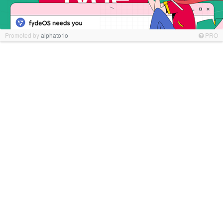
Promoted by
alphato1o
PRO