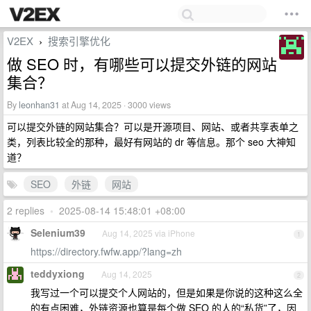
V2EX
搜索引擎优化
›
做 SEO 时，有哪些可以提交外链的网站
集合？
By
leonhan31
at Aug 14, 2025 · 3000 views
可以提交外链的网站集合？可以是开源项目、网站、或者共享表单之
类，列表比较全的那种，最好有网站的 dr 等信息。那个 seo 大神知
道？
SEO
外链
网站
2 replies
•
2025-08-14 15:48:01 +08:00
Selenium39
Aug 14, 2025 via iPhone
1
https://directory.fwfw.app/?lang=zh
teddyxiong
Aug 14, 2025
2
我写过一个可以提交个人网站的，但是如果是你说的这种这么全
的有点困难，外链资源也算是每个做 SEO 的人的“私货”了，因