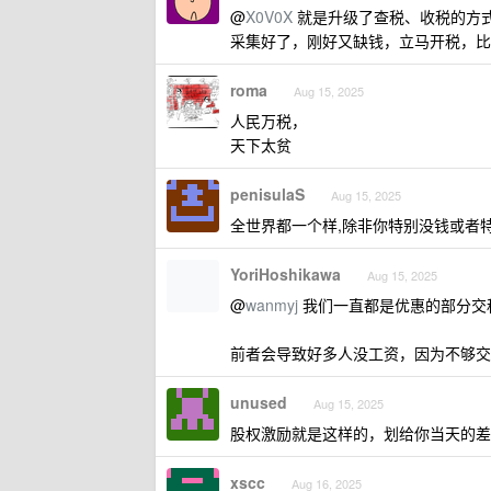
@
X0V0X
就是升级了查税、收税的方
采集好了，刚好又缺钱，立马开税，比
roma
Aug 15, 2025
人民万税，
天下太贫
penisulaS
Aug 15, 2025
全世界都一个样,除非你特别没钱或者
YoriHoshikawa
Aug 15, 2025
@
wanmyj
我们一直都是优惠的部分交
前者会导致好多人没工资，因为不够交
unused
Aug 15, 2025
股权激励就是这样的，划给你当天的差
xscc
Aug 16, 2025