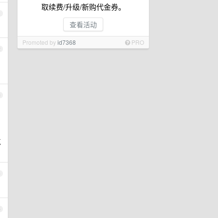
取续费/升级/新购代金券。
1
查看活动
Promoted by
id7368
PRO
2
3
点
4
5