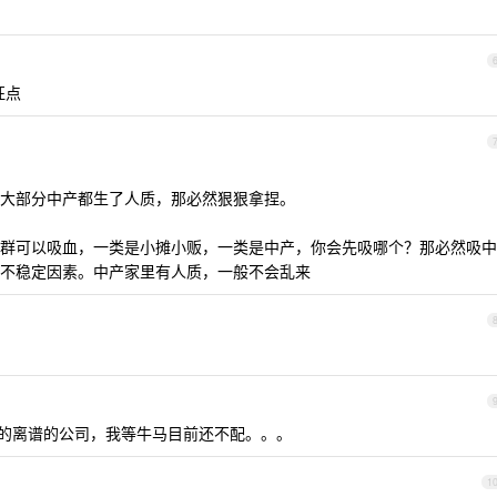
征点
大部分中产都生了人质，那必然狠狠拿捏。
群可以吸血，一类是小摊小贩，一类是中产，你会先吸哪个？那必然吸中
不稳定因素。中产家里有人质，一般不会乱来
好的离谱的公司，我等牛马目前还不配。。。
1