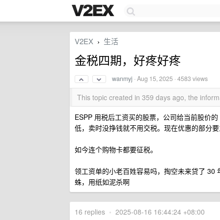
V2EX
生活
›
金税四期，好疼好疼
wanmyj
·
Aug 15, 2025
· 4583 views
This topic created in 359 days ago, the info
ESPP 用税后工资买的股票，公司给当前股价
低，卖时没挣钱就不用交税。现在优惠的部分要
如今连个购物卡都要征税。
领工资单的小老百姓容易吗，掏空未来贷了 30
蛛，用纸如泥杀啊
16 replies
•
2025-08-16 16:44:24 +08:00