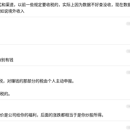
式和渠道，以前一些规定要收税的，实际上因为数据不好查没收，现在数
如说境外收入
1
1
特别有钱
1
税，对赚钱的那部分的税由个人主动申报。
税的。
1
价是公司给你的福利，后面的涨跌都相当于是你炒股所得。
1