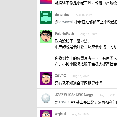
听描述不像是小老百姓，像是中产阶级
dmanbu
Aug 15, 2025
@
letwewell
小老百姓都够不上个税起
FabricPath
Aug 15, 2025
政府没钱了，没办法。
中产的税是最好收且反应最小的，同时
你换到皇上的位置思考一下，有两类人
产，小摊小贩吸太狠了会极大提高社会
X0V0X
Aug 15, 2025
只有我不知道金税四期是啥吗
JZ8ZW193q6W9Awgy
Aug 15, 2025
@
X0V0X
#8 楼上那些都是公司福利
wqhui
Aug 15, 2025