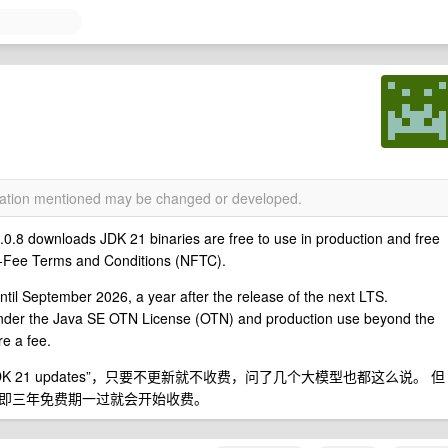
rmation mentioned may be changed or developed.
ownloads JDK 21 binaries are free to use in production and free
 No-Fee Terms and Conditions (NFTC).
til September 2026, a year after the release of the next LTS.
under the Java SE OTN License (OTN) and production use beyond the
re a fee.
JDK 21 updates”，只要不更新就不收费，问了几个大模型也都这么说。 但
即三年免费期一过就会开始收费。