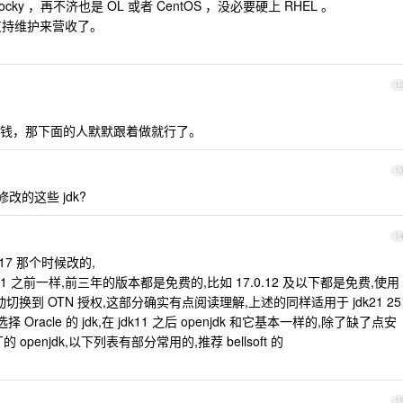
ky ，再不济也是 OL 或者 CentOS ，没必要硬上 RHEL 。
业支持维护来营收了。
1
钱，那下面的人默默跟着做就行了。
1
改的这些 jdk?
1
17 那个时候改的,
221 之前一样,前三年的版本都是免费的,比如 17.0.12 及以下都是免费,使用
切换到 OTN 授权,这部分确实有点阅读理解,上述的同样适用于 jdk21 25
racle 的 jdk,在 jdk11 之后 openjdk 和它基本一样的,除了缺了点安
enjdk,以下列表有部分常用的,推荐 bellsoft 的
1