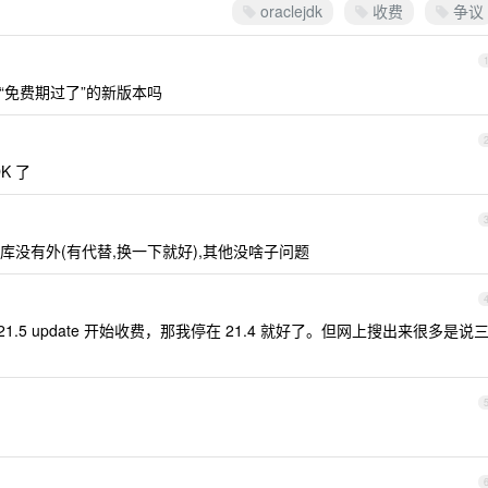
oraclejdk
收费
争议
" 不就是“免费期过了”的新版本吗
K 了
几个私有库没有外(有代替,换一下就好),其他没啥子问题
.5 update 开始收费，那我停在 21.4 就好了。但网上搜出来很多是说