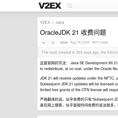
V2EX
Java
›
OracleJDK 21 收费问题
oblax
·
Aug 19, 2025
· 3875 views
This topic created in 353 days ago, the info
这是官网的写法： Java SE Development Kit 21.0.8 d
to redistribute, at no cost, under the Oracle
JDK 21 will receive updates under the NFTC, un
Subsequent JDK 21 updates will be licensed 
limited free grants of the OTN license will requi
严格翻译的话，似乎收费的只有“Subsequent 
是在网上搜索，似乎是按时间收费的说法居多，