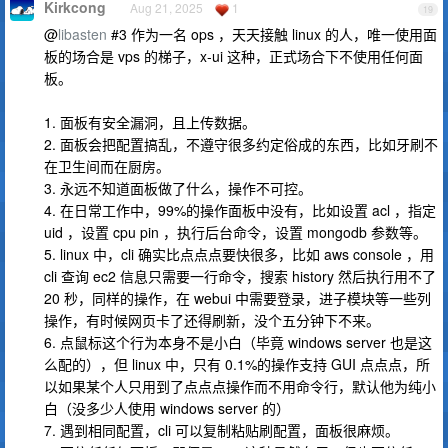
Kirkcong
Aug 21, 2025
1
19
@
libasten
#3 作为一名 ops ，天天接触 linux 的人，唯一使用面
板的场合是 vps 的梯子，x-ui 这种，正式场合下不使用任何面
板。
1. 面板有安全漏洞，且上传数据。
2. 面板会把配置搞乱，不遵守很多约定俗成的东西，比如牙刷不
在卫生间而在厨房。
3. 永远不知道面板做了什么，操作不可控。
4. 在日常工作中，99%的操作面板中没有，比如设置 acl ，指定
uid ，设置 cpu pin ，执行后台命令，设置 mongodb 参数等。
5. linux 中，cli 确实比点点点要快很多，比如 aws console ，用
cli 查询 ec2 信息只需要一行命令，搜索 history 然后执行用不了
20 秒，同样的操作，在 webui 中需要登录，进子模块等一些列
操作，有时候网页卡了还得刷新，没个五分钟下不来。
6. 点鼠标这个行为本身不是小白（毕竟 windows server 也是这
么配的），但 linux 中，只有 0.1%的操作支持 GUI 点点点，所
以如果某个人只用到了点点点操作而不用命令行，默认他为纯小
白（没多少人使用 windows server 的）
7. 遇到相同配置，cli 可以复制粘贴刷配置，面板很麻烦。