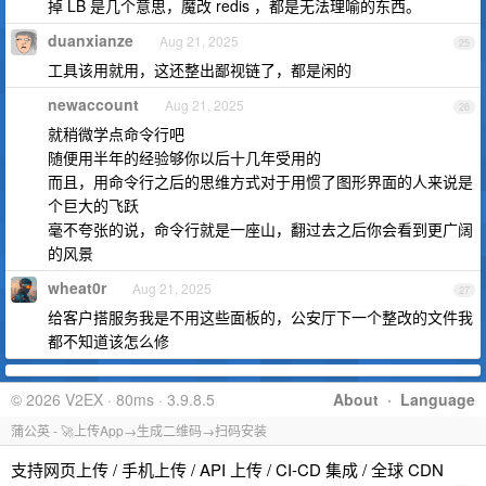
掉 LB 是几个意思，魔改 redis ，都是无法理喻的东西。
duanxianze
Aug 21, 2025
25
工具该用就用，这还整出鄙视链了，都是闲的
newaccount
Aug 21, 2025
26
就稍微学点命令行吧
随便用半年的经验够你以后十几年受用的
而且，用命令行之后的思维方式对于用惯了图形界面的人来说是
个巨大的飞跃
毫不夸张的说，命令行就是一座山，翻过去之后你会看到更广阔
的风景
wheat0r
Aug 21, 2025
27
给客户搭服务我是不用这些面板的，公安厅下一个整改的文件我
都不知道该怎么修
© 2026 V2EX · 80ms · 3.9.8.5
About
·
Language
蒲公英 - 🚀上传App→生成二维码→扫码安装
支持网页上传 / 手机上传 / API 上传 / CI-CD 集成 / 全球 CDN