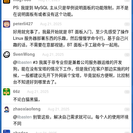
10
PS: 我提到 MySQL 主从只是举例说明面板的功能限制，并不是
在说明面板有或者没有这个功能。
peterli427
Aug 21, 2025
11
好用就完事了，我最开始就是 BT 面板入门，至少先感受了操作
Linux 服务器部署东西的乐趣，然后慢慢学命令行。基于自己兴
趣的话，不需要在意鄙视链，BT 面板+手工敲命令一起用。
SvenWong
Aug 21, 2025
12
@
libasten
#3 我属于非专业但是兼着公司服务器运维的开发
狗，能在没有宝塔的情况下工作，但是我们在客户那边实施的时
候，一般都建议先开下外网装个宝塔，毕竟鼠标方便啊，比控制
台不知道好到哪里去了。
66z
Aug 21, 2025
13
不论白猫黑猫，
zhaoxiaofeng
Aug 21, 2025
14
@
libasten
别管这些，解决自己需求就可以。每个人的使用环境
不同
ebadao
Aug 21, 2025