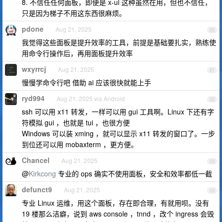
8. 不信任任何面板，即便是 x-ui 这种虽然在用，但也不信任，
只是因为梯子不用这东西很麻烦。
pdone
Aug 21, 2025
20
我觉得这些面板是提升效率的工具，前提是基础要扎实，熟练使
用命令行操作后，再用面板提升效率
wxyrrcj
Aug 21, 2025
21
慢慢学命令行吧 借助 ai 应该很快就能上手
ryd994
Aug 21, 2025 via Android
22
ssh 可以用 x11 转发，一样可以用 gui 工具啊。Linux 下还有字
符模拟 gui ，也就是 tui ，也很方便
Windows 可以装 xming ，就可以显示 x11 转发的窗口了。一步
到位还可以用 mobaxterm ，更方便。
Chancel
Aug 21, 2025
23
@
Kirkcong
专业的 ops 确实不使用面板，安全和效率都低一截
defunct9
Aug 21, 2025
24
专业 Linux 运维，用这个面板，存在即合理，有就用呗。没有
19 楼那么洁癖，说到 aws console ，tnnd ，改个 ingress 会毁