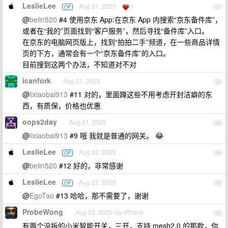
LeslieLee
Aug 21, 2025
1
OP
11
@
belin520
#4 使用京东 App:在京东 App 内搜索“京东备件库”，
或者在“我的”页面找到“客户服务”，然后寻找“备件库”入口。
在京东的电脑网页版上，找到“拍拍二手”频道，在一些商品详情
页的下方，通常会有一个“京东备件库”的入口。
目前搜到这两个办法，不知道对不对
icanfork
Aug 21, 2025
12
@
lixiaobai913
#11 对的，里面蹲这些不用考虑开封洁癖的东
西，有质保，价格也优惠
oops2day
Aug 21, 2025
13
@
lixiaobai913
#9 哦 我就是普通的网关。 😂
LeslieLee
Aug 22, 2025
OP
14
@
belin520
#12 好的，非常感谢
LeslieLee
Aug 22, 2025
OP
15
@
EgoTao
#13 哈哈，那不需要了，谢谢
ProbeWong
Aug 22, 2025 via iPhone
16
有两个没拆的小米智能开关，三开，支持 mesh2.0 的那款，你