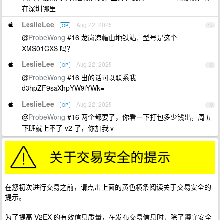
在深圳哪里
LeslieLee
Aug 22, 2025
OP
17
@
ProbeWong
#16 龙岗凉帽山地铁站，型号是这个
XMS01CXS 吗？
LeslieLee
Aug 22, 2025
OP
18
@
ProbeWong
#16 出的话可以联系我
d3hpZF9saXhpYW9iYWk=
LeslieLee
Aug 22, 2025
OP
19
@
ProbeWong
#16 两个都要了，你看一下打包多少钱出，周五
下班就上不了 v2 了，你加我 v
在您初次进行交易之前，请点击上面的黄色横条阅读关于交易安全的
提示。
为了提高 V2EX 的有效信息质量，在发布交易信息时，除了遵守安全