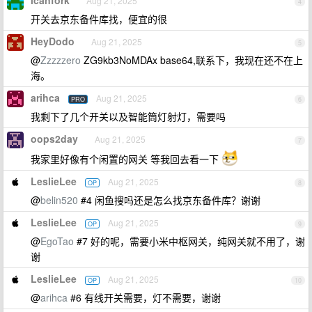
icanfork
Aug 21, 2025
4
开关去京东备件库找，便宜的很
HeyDodo
Aug 21, 2025
5
@
Zzzzzero
ZG9kb3NoMDAx base64,联系下，我现在还不在上
海。
arihca
Aug 21, 2025
PRO
6
我剩下了几个开关以及智能筒灯射灯，需要吗
oops2day
Aug 21, 2025
7
我家里好像有个闲置的网关 等我回去看一下
LeslieLee
Aug 21, 2025
OP
8
@
belin520
#4 闲鱼搜吗还是怎么找京东备件库？谢谢
LeslieLee
Aug 21, 2025
OP
9
@
EgoTao
#7 好的呢，需要小米中枢网关，纯网关就不用了，谢
谢
LeslieLee
Aug 21, 2025
OP
10
@
arihca
#6 有线开关需要，灯不需要，谢谢