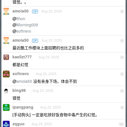
错觉。。
amoia50
Aug 23, 2025
OP
4
@
lthon
@
Morning009
@
softnero
amoia50
Aug 23, 2025
OP
5
最近酷工作模块上面招聘的也比之前多的
kaellzt777
Aug 23, 2025
6
都是幻觉
softnero
Aug 23, 2025
7
@
amoia50
没有亲身下场，体会不到
bing98
Aug 23, 2025
8
错觉
ipangpang
Aug 23, 2025
9
[手动狗头] 一定是吃拼好饭食物中毒产生的幻觉。
zqguo
Aug 25, 2025
10