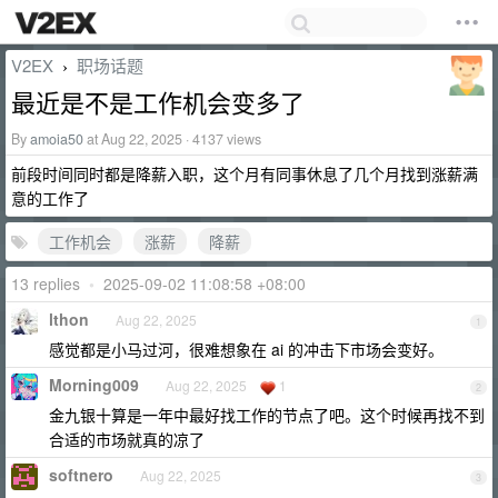
V2EX
职场话题
›
最近是不是工作机会变多了
By
amoia50
at Aug 22, 2025 · 4137 views
前段时间同时都是降薪入职，这个月有同事休息了几个月找到涨薪满
意的工作了
工作机会
涨薪
降薪
13 replies
•
2025-09-02 11:08:58 +08:00
lthon
Aug 22, 2025
1
感觉都是小马过河，很难想象在 ai 的冲击下市场会变好。
Morning009
Aug 22, 2025
1
2
金九银十算是一年中最好找工作的节点了吧。这个时候再找不到
合适的市场就真的凉了
softnero
Aug 22, 2025
3