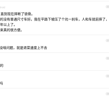
droid
3
，直到现在摔断了锁骨。
的没有普通尺寸车好。我在平路下坡压了个坑一刹车，人和车就前摔了，
年以上了。
来真的很方便。
3
m ，没啥问题，就是退菜速度上不去
3
的
3
吗
3