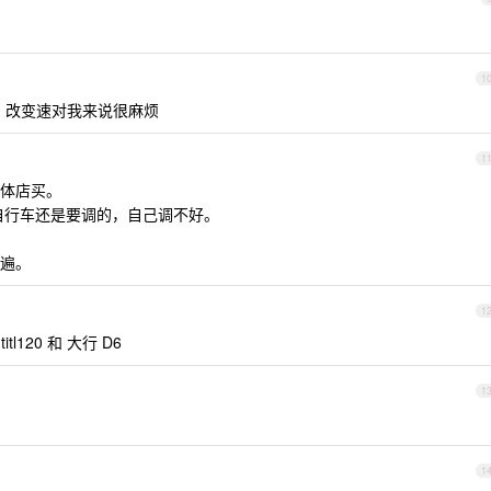
1
悔的 改变速对我来说很麻烦
1
体店买。
，自行车还是要调的，自己调不好。
遍。
1
l120 和 大行 D6
1
1