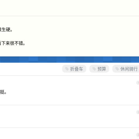
速很生硬。
前看下来很不错。
折叠车
预算
休闲骑行
挺。