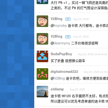
大行 P8 +1 ，买过一辆飞鸽还是凤
之类的，不过 P8 的打气筒设计深得我
V2Bing
Aug 23, 2025
OP
@
hcynoby
迪卡侬 大行都有，迪卡侬
V2Bing
Aug 23, 2025
OP
@
dearmymy
二手价格很坚挺啊
SodaPopBoy
Aug 23, 2025 via Android
买了折叠 就想换公路车
digitalnomad222
Aug 23, 2025 via An
@
V2Bing
迪卡农吧，维修方便到处都
oldlamp
Aug 23, 2025
迪卡侬 titl120 右手握把不太好，
所以建议可以优先考虑单速的迪卡侬 ti