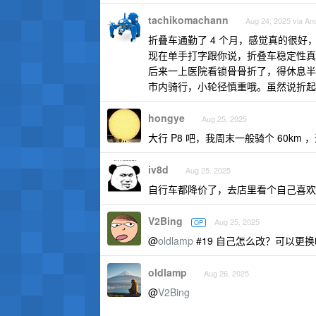
tachikomachann
Aug 24, 2025 via An
折叠车通勤了 4 个月，感觉真的很好
现在单手打字跟你说，折叠车稳定性真
后来一上医院看锁骨骨折了，得休息半
市内骑行，小轮径慎重哦。虽然说折起
hongye
Aug 25, 2025
大行 P8 吧，我周末一般骑个 60k
iv8d
Aug 25, 2025
自行车都降价了，去店里看个自己喜欢
V2Bing
Aug 25, 2025
OP
@
oldlamp
#19 自己怎么改？可以更换
oldlamp
Aug 26, 2025
@
V2Bing