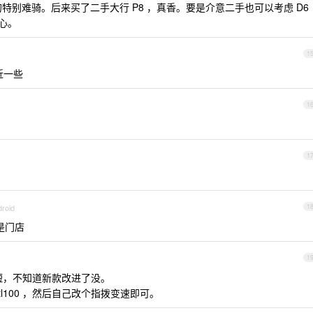
凰的特别难骑。后来买了二手大行 P8 ，真香。要是介意二手也可以考虑 D6
心。
1
近一些
1
1
droid
1
是门店
1
有点短，不知道新款改进了没。
tl100 ，然后自己改个指拨变速即可。