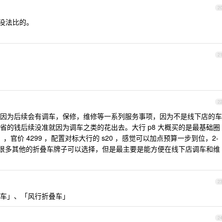
2
俩没法比的。
2
2
因为后续会有调车，保修，维修等一系列服务事项，因为不是线下店的车
省的钱后续没准就因为调车之类的花出去。大行 p8 大概买的是最基础圈
1 ，官价 4299 ，配置对标大行的 s20 ，感觉可以加点预算一步到位，2-
 。也有很多其他的折叠车牌子可以选择，但是最主要是能方便在线下店调车和维
2
车」、「风行折叠车」
2