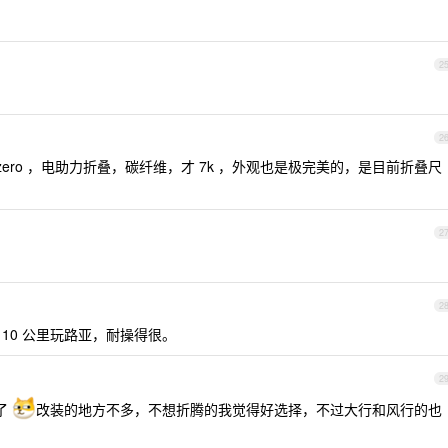
2
2
 zero ，电助力折叠，碳纤维，才 7k ，外观也是极完美的，是目前折叠尺
2
2
 10 公里玩路亚，耐操得很。
2
 了
改装的地方不多，不想折腾的我觉得好选择，不过大行和风行的也