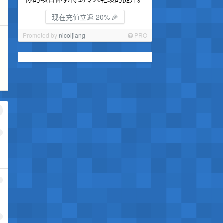
现在充值立返 20% 🎉
Promoted by
nicoljiang
PRO
1
2
3