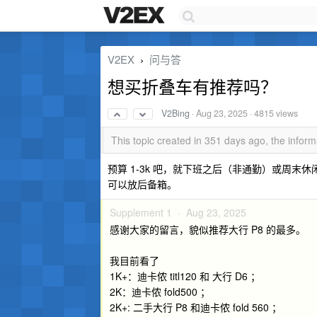
V2EX
问与答
›
想买折叠车有推荐吗？
V2Bing
·
Aug 23, 2025
· 4815 views
This topic created in 351 days ago, the info
预算 1-3k 吧，就下班之后（非通勤）或周末休闲骑
可以放后备箱。
Supplement 1 ·
Aug 23, 2025
感谢大家的留言，貌似推荐大行 P8 的最多。
我目前看了
1K+：迪卡侬 titl120 和 大行 D6 ；
2K：迪卡侬 fold500 ；
2K+: 二手大行 P8 和迪卡侬 fold 560 ；