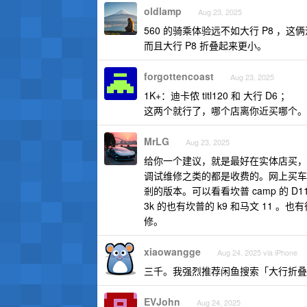
oldlamp
Aug 23, 2025
560 的骑乘体验远不如大行 P8 ，这
而且大行 P8 折叠起来更小。
forgottencoast
Aug 23, 2025
1K+：迪卡侬 titl120 和 大行 D6 ；
这两个就行了，哪个店离你近买哪个。
MrLG
Aug 23, 2025
给你一个建议，就是最好在实体店买，
调试维修之类的都是收费的。网上买车
剎的版本。可以看看坎普 camp 的 D1
3k 的也有坎普的 k9 和马文 11
修。
xiaowangge
Aug 24, 2025 via iPhone
三千。我强烈推荐闲鱼搜索「大行折叠
EVJohn
Aug 24, 2025