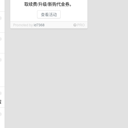
取续费/升级/新购代金券。
查看活动
3
Promoted by
id7368
PRO
4
5
6
程
7