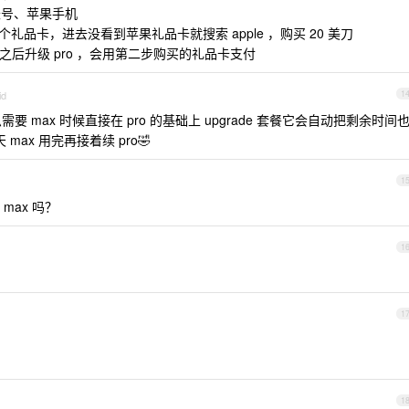
de 账号、苹果手机
礼品卡，进去没看到苹果礼品卡就搜索 apple ，购买 20 美刀
，登陆之后升级 pro ，会用第二步购买的礼品卡支付
id
1
 max 时候直接在 pro 的基础上 upgrade 套餐它会自动把剩余时间
max 用完再接着续 pro🤣
1
max 吗？
1
1
1