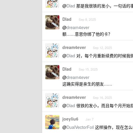
@
Dlad
那是我很铁的发小，一句话的
Dlad
Sep 8, 2025
@
dream4ever
额……意思你绑了他的卡？
dream4ever
Sep 12, 2025
@
Dlad
对，每个月重新续费的时候我
Dlad
Sep 15, 2025
@
dream4ever
这确实得是亲生的朋友……
dream4ever
Sep 16, 2025
@
Dlad
很铁的发小，而且每个月开始
joeyliu6
Jan 7
@
DualVectorFoil
这样操作，现在怎么