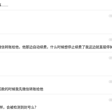
事……
1
2
微信转账给他，他那边自动续费，什么时候想停止续费了我这边就直接停
2
2
扣款的时候我先微信转账给他
2
样，会被检测到封号么？