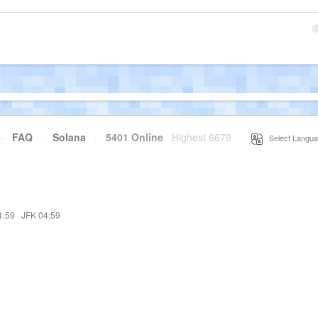
·
FAQ
·
Solana
·
5401 Online
Highest 6679
·
Select Langua
1:59
·
JFK 04:59