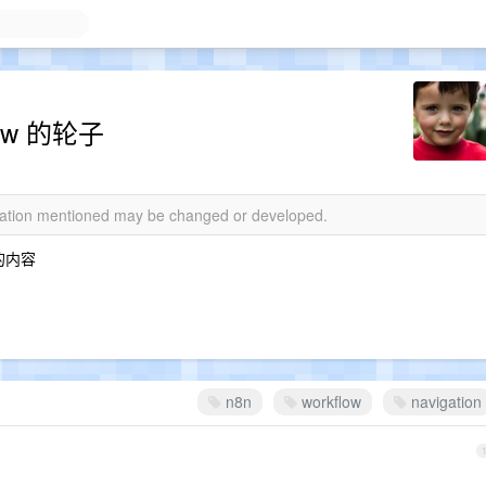
ow 的轮子
rmation mentioned may be changed or developed.
关的内容
n8n
workflow
navigation