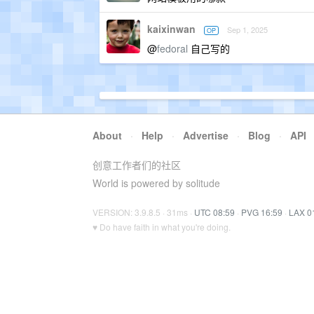
kaixinwan
Sep 1, 2025
OP
@
fedoral
自己写的
About
·
Help
·
Advertise
·
Blog
·
API
创意工作者们的社区
World is powered by solitude
VERSION: 3.9.8.5 · 31ms ·
UTC 08:59
·
PVG 16:59
·
LAX 0
♥ Do have faith in what you're doing.