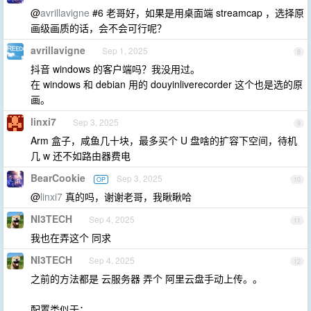
@
avrillavigne
#6 老哥好，如果是用桌面端 streamcap ，选择原
画级画质的话，会不会可行呢？
avrillavigne
Sep 1, 2025
8
抖音 windows 的客户端吗？我没用过。
在 windows 和 debian 用的 douyinliverecorder 这个也是选的原
画。
linxi7
Sep 3, 2025
9
Arm 盒子，咸鱼几十块，最多买个 U 盘啥的扩容下空间，待机
几 w 还不如路由器费电
BearCookie
Sep 3, 2025
OP
10
@
linxi7
真的吗，谢谢老哥，我瞅瞅哈
NI3TECH
Sep 4, 2025
11
我也在弄这个 同求
NI3TECH
Sep 4, 2025
12
之前的方法都是 云服务器 弄个 阿里云盘手动上传。。
配置类似于：