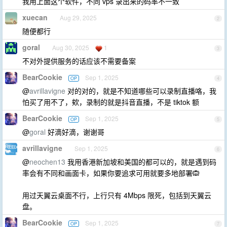
我用上面这个软件，不同 vps 录出来的码率不一致
xuecan
Aug 29, 2025
2
随便都行
goral
Aug 30, 2025
1
3
不对外提供服务的话应该不需要备案
BearCookie
Sep 1, 2025
OP
4
@
avrillavigne
对的对的，就是不知道哪些可以录制直播咯，我
怕买了用不了，欸，录制的就是抖音直播，不是 tiktok 额
BearCookie
Sep 1, 2025
OP
5
@
goral
好滴好滴，谢谢哥
avrillavigne
Sep 1, 2025
6
@
neochen13
我用香港新加坡和美国的都可以的，就是遇到码
率会有不同和画面卡，如果你要追求可用就要多地部署🙉
用过天翼云桌面不行，上行只有 4Mbps 限死，包括到天翼云
盘。
BearCookie
Sep 1, 2025
OP
7