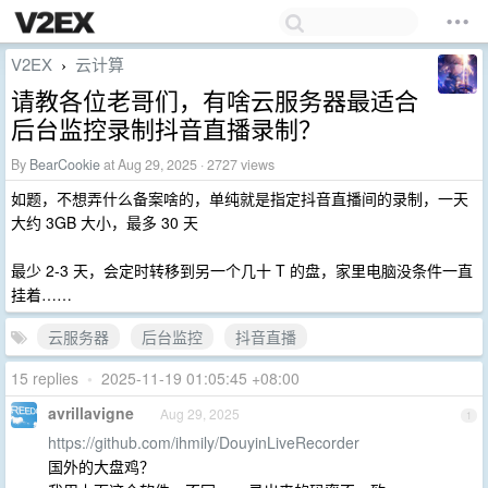
V2EX
云计算
›
请教各位老哥们，有啥云服务器最适合
后台监控录制抖音直播录制？
By
BearCookie
at Aug 29, 2025 · 2727 views
如题，不想弄什么备案啥的，单纯就是指定抖音直播间的录制，一天
大约 3GB 大小，最多 30 天
最少 2-3 天，会定时转移到另一个几十 T 的盘，家里电脑没条件一直
挂着……
云服务器
后台监控
抖音直播
15 replies
•
2025-11-19 01:05:45 +08:00
avrillavigne
Aug 29, 2025
1
https://github.com/ihmily/DouyinLiveRecorder
国外的大盘鸡？