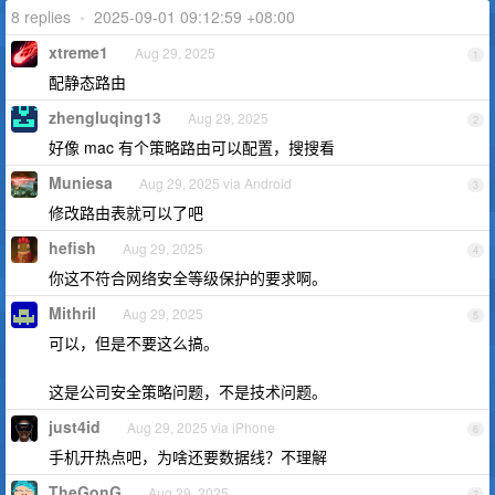
8 replies
•
2025-09-01 09:12:59 +08:00
xtreme1
Aug 29, 2025
1
配静态路由
zhengluqing13
Aug 29, 2025
2
好像 mac 有个策略路由可以配置，搜搜看
Muniesa
Aug 29, 2025 via Android
3
修改路由表就可以了吧
hefish
Aug 29, 2025
4
你这不符合网络安全等级保护的要求啊。
Mithril
Aug 29, 2025
5
可以，但是不要这么搞。
这是公司安全策略问题，不是技术问题。
just4id
Aug 29, 2025 via iPhone
6
手机开热点吧，为啥还要数据线？不理解
TheGonG
Aug 29, 2025
7