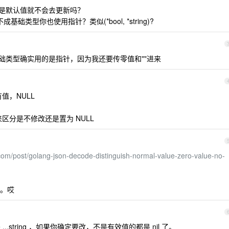
如果是默认值就不会去更新吗？
成基础类型你也使用指针？类似(*bool, *string)?
些基础类型确实用的是指针，因为我还要传零值和""进来
值，NULL
ey 来区分是不修改还是置为 NULL
com/post/golang-json-decode-distinguish-normal-value-zero-value-no-
。哎
me ...string ，如果你确定要改，不是有效值的都是 nil 了。