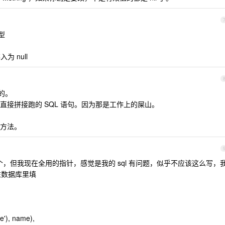
型
入为 null
的。
接拼接跑的 SQL 语句。因为那是工作上的屎山。
方法。
持这个，但我现在全用的指针，感觉是我的 sql 有问题，似乎不应该这么写，
法往数据库里填
e'), name),