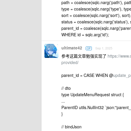
path = coalesce(sqlc.narg('path'), pat
type = coalesce(sqlc.narg('type'), type
sort = coalesce(sqlc.narg('sort'), sort)
status = coalesce(sqlc.narg('status'), 
parent_id = coalesce(sqlc.narg('parent
WHERE id = sqlc.arg('id');
ultimate42
Sep 1, 2025
OP
参考这篇文章勉强实现了
https://www.
provided/
parent_id = CASE WHEN @
update_p
// dto
type UpdateMenuRequest struct {
...
ParentID utils.NullInt32 `json:"parent
}
// bindJson