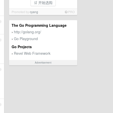
🛒 开始选购
Promoted by
cyang
PRO
3
The Go Programming Language
http://golang.org/
›
Go Playground
›
4
Go Projects
Revel Web Framework
›
Advertisement
5
6