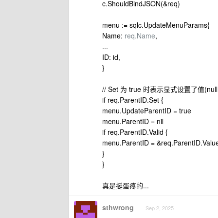
c.ShouldBindJSON(&req)
menu := sqlc.UpdateMenuParams{
Name:
req.Name
,
...
ID: id,
}
// Set 为 true 时表示显式设置了值(nu
if req.ParentID.Set {
menu.UpdateParentID = true
menu.ParentID = nil
if req.ParentID.Valid {
menu.ParentID = &req.ParentID.Valu
}
}
真是挺蛋疼的...
sthwrong
Sep 2, 2025