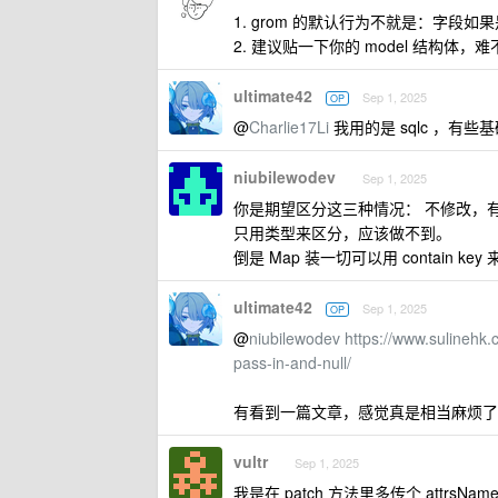
1. grom 的默认行为不就是：字段
2. 建议贴一下你的 model 结构体，难不
ultimate42
Sep 1, 2025
OP
@
Charlie17Li
我用的是 sqlc ，有
niubilewodev
Sep 1, 2025
你是期望区分这三种情况： 不修改，有
只用类型来区分，应该做不到。
倒是 Map 装一切可以用 contain k
ultimate42
Sep 1, 2025
OP
@
niubilewodev
https://www.sulinehk.
pass-in-and-null/
有看到一篇文章，感觉真是相当麻烦了
vultr
Sep 1, 2025
我是在 patch 方法里多传个 attrsNa