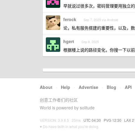
早就说过很多次，密码管理要用独立的
ferock
Sep 7, 2025 via Android
论，私有服务搭建的重要性，以及，数
hgert
Sep 8, 2025
根据楼上说的路径变化，你搜一下以前
About
·
Help
·
Advertise
·
Blog
·
API
创意工作者们的社区
World is powered by solitude
VERSION: 3.9.8.5 · 25ms ·
UTC 04:30
·
PVG 12:30
·
LAX 2
♥ Do have faith in what you're doing.