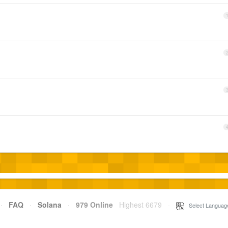
·
FAQ
·
Solana
·
979 Online
Highest 6679
·
Select Languag