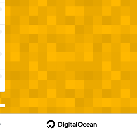
1
2
3
4
e