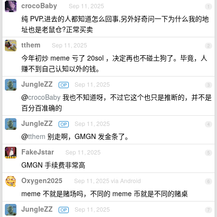
crocoBaby
Sep 11, 2025
1
纯 PVP,进去的人都知道怎么回事,另外好奇问一下为什么我的地
址也是老鼠仓?正常买卖
tthem
Sep 11, 2025
2
今年初炒 meme 亏了 20sol ，决定再也不碰土狗了。毕竟，人
赚不到自己认知以外的钱。
JungleZZ
Sep 11, 2025
OP
3
@
crocoBaby
我也不知道呀，不过它这个也只是推断的，并不是
百分百准确的
JungleZZ
Sep 11, 2025
OP
4
@
tthem
别走啊，GMGN 发金条了。
FakeJstar
Sep 11, 2025
5
GMGN 手续费非常高
Oxygen2025
Sep 11, 2025 via Android
6
meme 不就是赌场吗，不同的 meme 币就是不同的赌桌
JungleZZ
Sep 11, 2025
OP
7