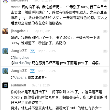
IurNusRay
Sep 12, 2025
18
meme 真的搞不得，我之前经历过一个币涨了 50%, 我正准备点
击卖出，然后瞬间跌穿了，感觉有很多脚本机器人。之前还准备
跟着 gmgn 收益最高的那个人买，一开始都是绿色的勾，买入之
后发现全是他的老鼠仓和捆绑钱包
jiangchou
Sep 12, 2025
19
妈的，我最近刚经历了一个，涨了 20%+，准备再等一下到
30%，谁知道下一秒就崩了，奶奶的
JungleZZ
Sep 12, 2025
OP
20
@
jiangchou
@
IurNusRay
现在感觉已经不是 pvp 了而是 pve 了，嘎嘎。
JungleZZ
Sep 12, 2025
OP
21
@
Cabana
我去试试看~
sublime8
Sep 12, 2025
22
你的价格是不是打错了？「妈耶涨到 0.28 了」，这里是不是
0.028 ？跟你看到的时候 0.016 ，翻倍都没有，所以你看到的时
候已经是接盘姿势了。
另外，地址并不是真实地址，要看大于 10U 的地址有多少个