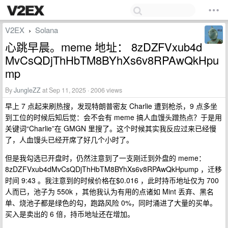
V2EX
Solana
›
心跳早晨。meme 地址： 8zDZFVxub4d
MvCsQDjThHbTM8BYhXs6v8RPAwQkHpu
mp
By
JungleZZ
at Sep 11, 2025 · 2006 views
早上 7 点起来刷热搜，发现特朗普密友 Charlie 遭到枪杀，9 点多坐
到工位的时候后知后觉：会不会有 meme 搞人血馒头蹭热点？于是用
关键词“Charlie”在 GMGN 里搜了。这个时候其实我反应过来已经慢
了，人血馒头已经开席了好几个小时了。
但是我勾选已开盘时，仍然注意到了一支刚迁到外盘的 meme：
8zDZFVxub4dMvCsQDjThHbTM8BYhXs6v8RPAwQkHpump ，迁移
时间 9:43 。我注意到的时候价格在$0.016 ，此时持币地址仅为 700
人而已，池子为 550k ，其他我认为有用的点诸如 Mint 丢弃、黑名
单、烧池子都是绿色的勾，跑路风险 0%，同时涌进了大量的买单。
买入是卖出的 6 倍，持币地址还在增加。