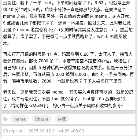
没忍住，我下了一单 1sol 。下单时间我看了下，9:53 ，也就是上外
盘 10 分钟时买入的，后续十分钟一直是微涨的状态。在关注这个
meme 之前，我有看到另外一只市值较大的同名 meme ，6 点开席，
9 点那会儿桌子都掀干净了，还剩一地果皮。回过头来，此时我注意
到这个 meme 老鼠仓有不少（买的时候其实没太注意到...），然后想
想算了，溜了溜了，于是微亏一点手续费跑路了，win+L 去厕所放
水。
再次打开屏幕的时候是 11 点，妈耶涨到 0.28 了，太吓人了，持币人
数还在暴涨，都快 7000 多了，本着宁踏空不踏错的心理，我按住了
自己的爪子，因此 5 分钟后的一波爆拉也跟我没关系。但是十五分钟
后，庄家出货，币价从高点 0.03 掉到 0.003 。血红的一条拉到底...再
看一眼持币地址数：7800 。也就是说有 7 千多人被埋在了里面。
老实说，这是我第三次买 meme ，其实买入点算还可以的，就是没忍
住，也幸亏没忍住，不然 1sol 就么得了，1sol 够 10u 战神玩好久
了...给同样在 GMGN 门口的小白一点点关于风险和收益的参考~
meme
Charlie
庄家
23 replies
•
2025-09-12 21:44:29 +08:00