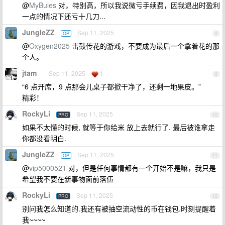
@
MyBules
对，特别高，所以我说微亏手续费，因我退出时盈利
一点的情况下还亏十几刀...
JungleZZ
Sep 11, 2025
OP
8
@
Oxygen2025
击鼓传花的游戏，不要成为最后一个拿着花的那
个人。
jtam
Sep 11, 2025
1
9
“6 点开席，9 点那会儿桌子都掀干净了，还剩一地果皮。”
精彩！
RockyLi
Sep 11, 2025
PRO
10
如果不太懂的时候, 就等于你给米 放上去就行了. 最后被谁拿走
你都没看明白.
JungleZZ
Sep 11, 2025
OP
11
@
vip5000521
对，但是任何事情都有一个开始不是嘛，我只是
希望我不要在新事物面前落伍
RockyLi
Sep 11, 2025
PRO
12
别问我怎么知道的.我还有被抽空流动性的币在钱包.时刻提醒着
我~~~~