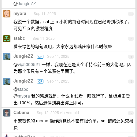
@
JungleZZ
myora
Sep 11, 2025
13
我说一个数据，sol 上 p 小将的持仓时间现在已经降到秒级了，
可见互 p 的激烈程度
stabc
Sep 11, 2025
14
看来绿色的勾勾没用，大家永远都赌庄家什么时候砸
JungleZZ
Sep 11, 2025
OP
15
@
vip5000521
一样，我现在还是某个币持仓前三的大佬呢，因
为那个币只有三个笨蛋在里面了。
JungleZZ
Sep 11, 2025
OP
16
@
stabc
@
myora
我的感想就是：什么 k 线看一眼就行了，鼠标点击卖
出-100%，然后悬停到卖出键上即可。
Cabana
Sep 12, 2025 via Android
17
币安钱包的 meme 操作感觉还不错有限价单，sol 链的还免交易
费