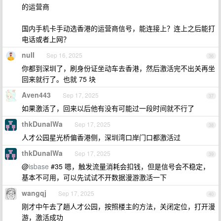
的运营商
国内手机卡手动选香港的运营商信号，能连接上？连上之后能打
电话或者上网？
nuII
Sep 16, 2025
36
你都到深圳了，刷身份证坐动车去香港，然后激活完不出关再坐
回来就行了。也就 75 块
Aven443
Sep 17, 2025
37
如果激活了，回来以后他有没有可能过一段时间就不行了
thkDunalWa
Sep 17, 2025
38
人才公园星光桥偏香港侧，深圳湾口岸门口都激活过
thkDunalWa
Sep 17, 2025
39
@
isbase
#35 嗯，触发流量消耗会扣钱，但是信号会不稳定，
基本不可用，可以先试试不开数据漫游激活一下
wangqj
Sep 17, 2025
40
刚才中午去了趟人才公园，按照楼主的方法，关闭定位，打开漫
游，激活成功