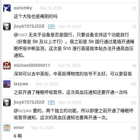
xuromky
Sep 16, 2025
7
这个大陆也是阉割的吗
jioy67575JGUI
Sep 16, 2025
OP
8
@
css3
无关乎设备是否是国行，只要设备支持这个功能就行
（好像是 S9 及以上才行）。我之前是 S9 国行通过尾插开通睡
眠呼吸中断监测，这次是 S10 港行直接按本帖办法开通高血压
通知。
michael00500011
Sep 16, 2025
9
深圳可以去中英街，中英街博物馆的信号不太好，可以更容易
lazywa
Sep 16, 2025
10
之前开通了睡眠呼吸暂停，这次高血压通知还要开通一次吗
jioy67575JGUI
Sep 16, 2025
OP
11
@
lazywa
要的，两个独立的功能，所以即便之前开通了睡眠呼
吸暂停通知，这次的高血压通知也要再开通一次。
error
Sep 16, 2025
12
6 啊