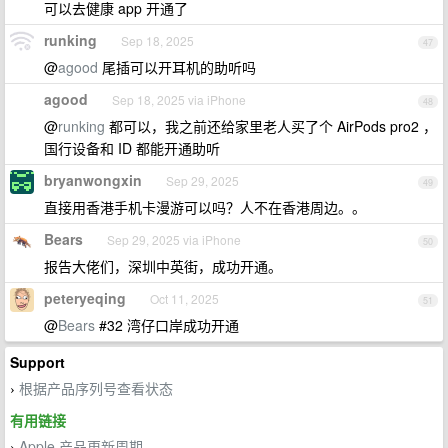
可以去健康 app 开通了
runking
Sep 18, 2025
47
@
agood
尾插可以开耳机的助听吗
agood
Sep 18, 2025 via iPhone
48
@
runking
都可以，我之前还给家里老人买了个 AirPods pro2 ，
国行设备和 ID 都能开通助听
bryanwongxin
Sep 29, 2025
49
直接用香港手机卡漫游可以吗？人不在香港周边。。
Bears
Sep 29, 2025 via iPhone
50
报告大佬们，深圳中英街，成功开通。
peteryeqing
Oct 11, 2025
51
@
Bears
#32 湾仔口岸成功开通
Support
根据产品序列号查看状态
›
有用链接
Apple 产品更新周期
›