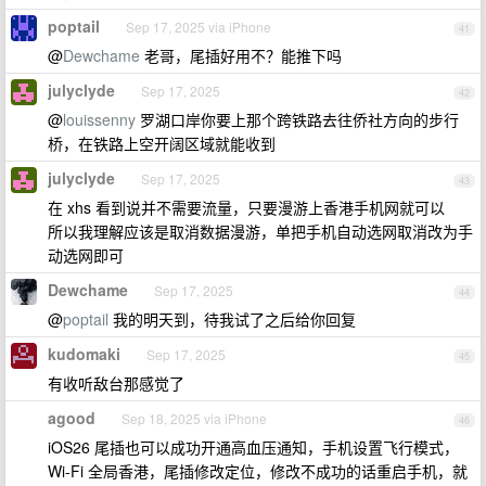
poptail
Sep 17, 2025 via iPhone
41
@
Dewchame
老哥，尾插好用不？能推下吗
julyclyde
Sep 17, 2025
42
@
louissenny
罗湖口岸你要上那个跨铁路去往侨社方向的步行
桥，在铁路上空开阔区域就能收到
julyclyde
Sep 17, 2025
43
在 xhs 看到说并不需要流量，只要漫游上香港手机网就可以
所以我理解应该是取消数据漫游，单把手机自动选网取消改为手
动选网即可
Dewchame
Sep 17, 2025
44
@
poptail
我的明天到，待我试了之后给你回复
kudomaki
Sep 17, 2025
45
有收听敌台那感觉了
agood
Sep 18, 2025 via iPhone
46
iOS26 尾插也可以成功开通高血压通知，手机设置飞行模式，
Wi-Fi 全局香港，尾插修改定位，修改不成功的话重启手机，就