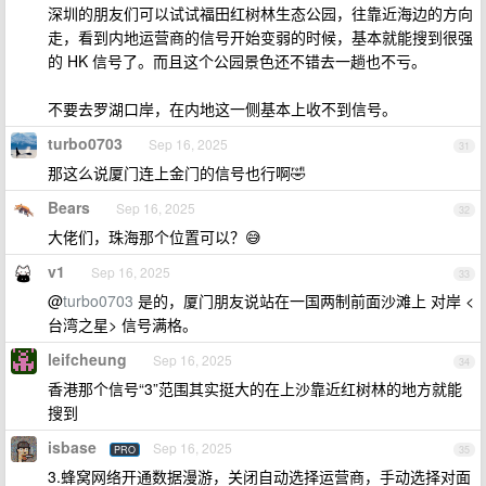
深圳的朋友们可以试试福田红树林生态公园，往靠近海边的方向
走，看到内地运营商的信号开始变弱的时候，基本就能搜到很强
的 HK 信号了。而且这个公园景色还不错去一趟也不亏。
不要去罗湖口岸，在内地这一侧基本上收不到信号。
turbo0703
Sep 16, 2025
31
那这么说厦门连上金门的信号也行啊🤣
Bears
Sep 16, 2025
32
大佬们，珠海那个位置可以？😅
v1
Sep 16, 2025
33
@
turbo0703
是的，厦门朋友说站在一国两制前面沙滩上 对岸 <
台湾之星> 信号满格。
leifcheung
Sep 16, 2025
34
香港那个信号“3”范围其实挺大的在上沙靠近红树林的地方就能
搜到
isbase
Sep 16, 2025
PRO
35
3.蜂窝网络开通数据漫游，关闭自动选择运营商，手动选择对面