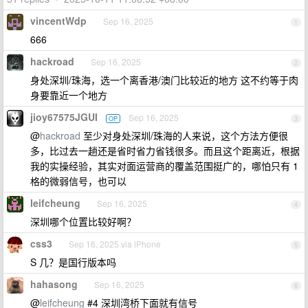
vincentWdp
Sep 16, 2025
1
666
hackroad
Sep 16, 2025
2
身处深圳/珠海，选一个离香港/澳门比较近的地方 这不约等于肉
身要靠近一个地方
jioy67575JGUI
Sep 16, 2025
OP
3
@
hackroad
至少对身处深圳/珠海的人来说，这个方法方便很
多，比过去一趟还是省时省力省钱很多。而且这个距离近，根据
我的实操经验，其实对面运营商的覆盖范围挺广的，哪怕只有 1
格的微弱信号，也可以
leifcheung
Sep 16, 2025
4
深圳哪个位置比较好啊？
css3
Sep 16, 2025 via iPhone
5
S 几？是国行版本吗
hahasong
Sep 16, 2025
6
@
leifcheung
#4 深圳湾桥下面就有信号