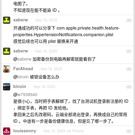
电图了。
不知道现在能不能染 ID 。
saberw
Sep 16, 2025
26
开通成功的可以分享下 com.apple.private.health.feature-
properties.HypertensionNotifications.companion.plist
感觉后续也可以用 plist 替换来开通
saberw
Sep 16, 2025
27
@
saberw
加密备份到电脑再解密就能看到了
FarAhead
Sep 16, 2025
28
@
binxin
被锁设备怎么办
binxin
Sep 16, 2025
29
@
w7938940
是很小心，当时把手表解绑了，找了台测试机登录新注册的 ID
，绑定手表，再把 ID 发给他。
拿回来之后先改密码，云端全部退出登录，再换成自己的常用
ID 。中途有一步是备份健康信息，但是忘了哪一步了。
louissenny
Sep 16, 2025 via iPhone
30