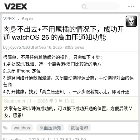
V2EX
Apple
›
肉身不出去+不用尾插的情况下，成功开
通 watchOS 26 的高血压通知功能
By
jioy67575JGUI
at Sep 16, 2025 · 8353 views
很简单，不用任何其他额外的操作，只需如下 4 步：
1.身处深圳/珠海，选一个离香港/澳门比较近的地方
2.关闭 iPhone 定位
3.蜂窝网络开通数据漫游，关闭自动选择运营商，手动选择对面的运
营商
4.打开健康，找到「高血压通知」，一步步跟着提示走，即可开通
Supplement 1 · 2025 年 9 月 16 日
大家有在深圳/珠海成功的，可以报下成功开通的位置，方便后续 V
友，感恩！
watchos
高血压通知
数据漫游
51 replies
•
2025-10-11 11:08:52 +08:00