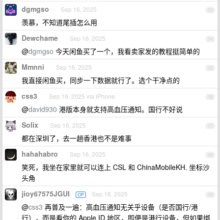
dgmgso
Sep 16, 2025
13
羡慕，不知道尾插怎么用
Dewchame
Sep 16, 2025
14
@
dgmgso
今天闲鱼买了一个，我看卖家发的教程挺简单的
Mmnni
Sep 16, 2025
15
我直接闲鱼买，同步一下数据就行了。选个干净点的
css3
Sep 16, 2025 via iPhone
16
@
david930
港版本身就支持高血压通知。国行不好说
Solix
Sep 16, 2025
17
都在深圳了，去一趟香港也不是难事
hahahabro
Sep 16, 2025
18
笑死，我坐在家里就可以连上 CSL 和 ChinaMobileKH. 坐标沙
头角
jioy67575JGUI
Sep 16, 2025
OP
19
@
css3
再普及一遍：高血压通知无关乎设备（是否国行/港
行），而是看你的 Apple ID 地区，即便是港行设备，但如果绑