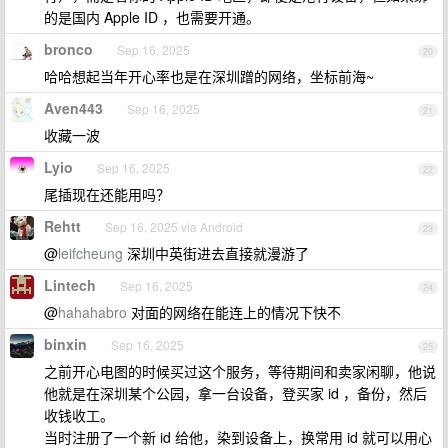
的是国内 Apple ID ，也需要开通。
bronco
Sep 16, 2025
20
哈哈想起当年开心率也是在深圳蹭的网络，坐标前海~
Aven443
Sep 16, 2025
21
收藏一波
Lyio
Sep 16, 2025
22
尾插现在还能用吗？
Rehtt
Sep 16, 2025 via Android
23
@
leifcheung
深圳中英街进去直接就漫游了
Lintech
Sep 16, 2025
24
@
hahahabro
对面的网络在能连上的情况下快不
binxin
Sep 16, 2025
25
之前开心电图的时候买过这个服务，等待期间和卖家闲聊，他说
他就是在深圳某个公园，拿一台设备，登买家 id ，备份，然后
收钱收工。
当时注册了一个新 id 给他，染到设备上，换常用 id 就可以用心