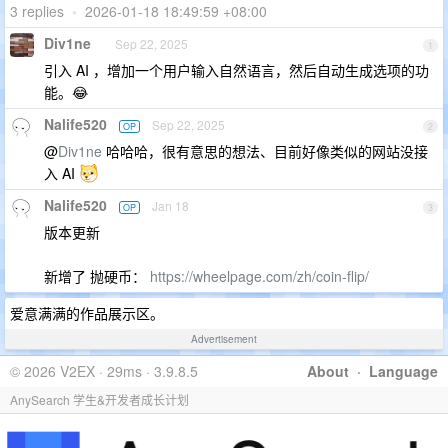
3 replies
•
2026-01-18 18:49:59 +08:00
Div1ne
Sep 22, 2025
1
引入 AI ，增加一个用户输入自然语言，然后自动生成选项的功
能。😂
Nalife520
Sep 22, 2025
OP
2
@
Div1ne
哈哈哈，很有意思的想法、目前好像类似的网站没接
入 AI
Nalife520
Jan 18
OP
3
版本更新
新增了 抛硬币：
https://wheelpage.com/zh/coin-flip/
爱意满满的作品展示区。
Advertisement
© 2026 V2EX · 29ms · 3.9.8.5
About
·
Language
AnySearch 学生&开发者成长计划